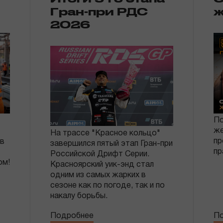
Гран-при РДС
ж
2026
По
же
На трассе "Красное кольцо"
пр
ов
завершился пятый этап Гран-при
пр
Российской Дрифт Серии.
ом!
Красноярский уик-энд стал
одним из самых жарких в
сезоне как по погоде, так и по
накалу борьбы.
Подробнее
По