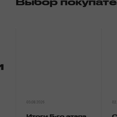
Выбор покупат
и
03.08.2026
02
Итоги 5-го этапа
С