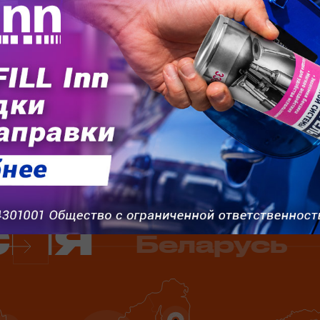
Ве
0 дилеров
сия
Беларусь
Next