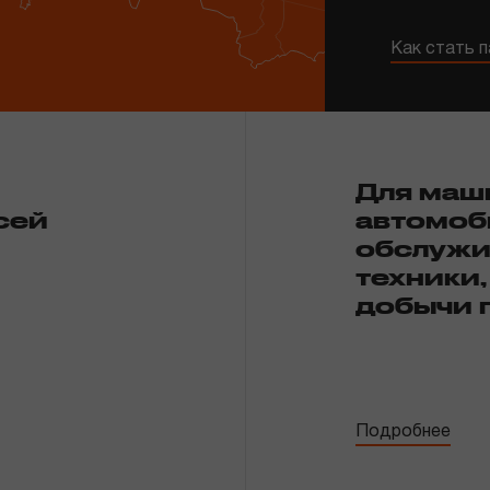
Как стать 
02
Для маш
сей
автомоб
обслужи
техники,
добычи 
Подробнее