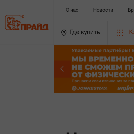
О нас
Новости
Бр
Где купить
К
Каталог
Золотая лихорадка
Новинки
Распродажа
Уцененный товар
О нас