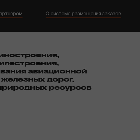
партнером
О системе размещения заказов
иностроения,
илестроения,
вания авиационной
 железных дорог,
природных ресурсов