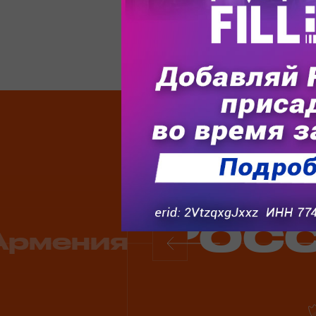
Более 15
Рос
Армения
Previous