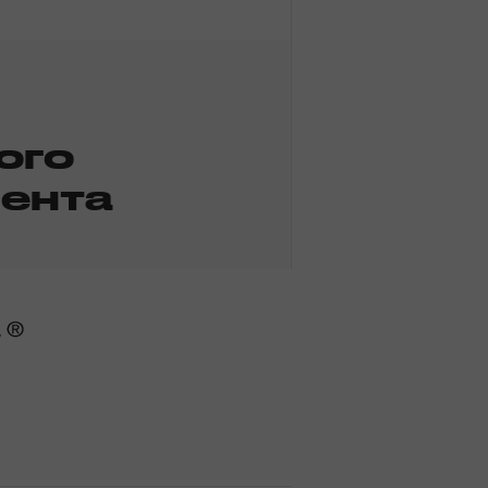
ого
ента