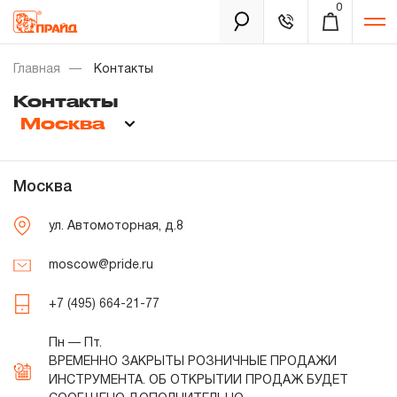
0
Каталог
Главная
Контакты
Контакты
Москва
Золотая лихорадка
Новинки
Москва
Распродажа
ул. Автомоторная, д.8
Уцененный товар
Забыли пароль?
moscow@pride.ru
О нас
+7 (495) 664-21-77
Новости
Пн — Пт.
ВРЕМЕННО ЗАКРЫТЫ РОЗНИЧНЫЕ ПРОДАЖИ
Бренды
ИНСТРУМЕНТА. ОБ ОТКРЫТИИ ПРОДАЖ БУДЕТ