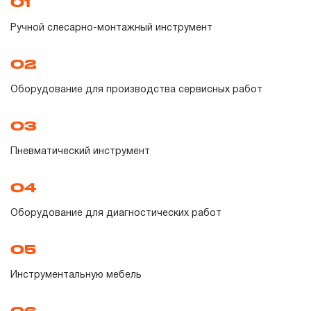
01
Гарантия и сервис
Ручной слесарно-монтажный инструмент
Доставка и оплата
02
Партнерам
Оборудование для производства сервисных работ
Контакты
03
Пневматический инструмент
04
Оборудование для диагностических работ
05
Инструментальную мебель