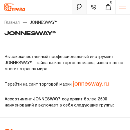
0
Каталог
Главная
JONNESWAY®
JONNESWAY®
Золотая лихорадка
Новинки
Высококачественный профессиональный инструмент
JONNESWAY® - тайваньская торговая марка, известная во
Распродажа
многих странах мира.
Уцененный товар
jonnesway.ru
Перейти на сайт торговой марки
Забыли пароль?
О нас
Ассортимент JONNESWAY® содержит более 2500
наименований и включает в себя следующие группы:
Новости
Бренды