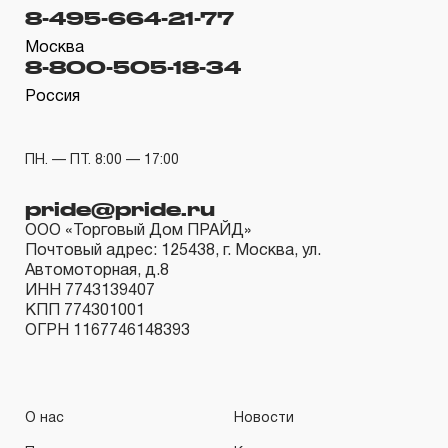
8-495-664-21-77
неправильный подбор ключа по размеру и профилю,
воздействия, не связанные с основным
Москва
8-800-505-18-34
предназначением ключа.
Россия
4.2 Нарушение правил эксплуатации торцевых
головок, а именно: превышение предельно допустимой
нагрузки. Использование торцевых головок для
ПН. — ПТ. 8:00 — 17:00
механизированного инструмента с ручным приводом и
pride@pride.ru
наоборот. Использование ударных воздействий на
ООО «Торговый Дом ПРАЙД»
тело головки, неправильный подбор инструмента по
Почтовый адрес: 125438, г. Москва, ул.
размеру и профилю, воздействия, не связанные с
Автомоторная, д.8
ИНН 7743139407
основным предназначением торцевой головки.
КПП 774301001
4.3 Нарушение правил эксплуатации трещоточных
ОГРН 1167746148393
рукояток, воротков, переходников, шарниров и других
изделий, входящих в группу «ПРИВОДЫ», а именно:
наращивание дополнительного рычага в виде трубы
О нас
Новости
или какого-нибудь другого изделия. Превышение