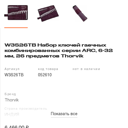
Гарантия и сервис
Доставка и оплата
Партнерам
W3S26TB Набор ключей гаечных
комбинированных серии ARC, 6-32
Контакты
мм, 26 предметов Thorvik
Артикул
код товара
нет в наличии
W3S26TB
052610
Бренд
Thorvik
Страна производитель
Показать все
ИНДИЯ