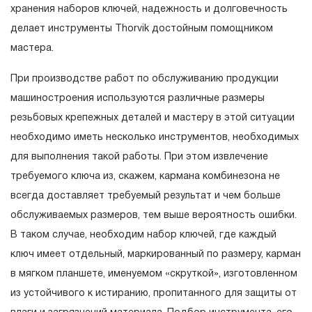
52519
Ключ гаечный комбинированный серии
эксплуатации изделия, а также замена или ремонт
хранения наборов ключей, надежность и долговечность
ARC, 10 мм
вышедшего из строя инструмента, если при
делает инструменты Thorvik достойным помощником
52520
Ключ гаечный комбинированный серии
проведении технической экспертизы было
мастера.
ARC, 11 мм
установлено, что производитель использовал при
52521
Ключ гаечный комбинированный серии
При производстве работ по обслуживанию продукции
изготовлении изделия некачественные материалы или
ARC, 12 мм
машиностроения используются различные размеры
нарушал технологию в процессе его производства.
52522
Ключ гаечный комбинированный серии
резьбовых крепежных деталей и мастеру в этой ситуации
1.2 «ПОЖИЗНЕННАЯ ГАРАНТИЯ» предоставляется
ARC, 13 мм
необходимо иметь несколько инструментов, необходимых
при условии соблюдения покупателем (потребителем)
52523
Ключ гаечный комбинированный серии
для выполнения такой работы. При этом извлечение
правил эксплуатации, обслуживания, транспортировки
ARC, 14 мм
требуемого ключа из, скажем, кармана комбинезона не
и хранения, применяемых для ручного слесарно-
52524
Ключ гаечный комбинированный серии
всегда доставляет требуемый результат и чем больше
монтажного инструмента.
ARC, 15 мм
обслуживаемых размеров, тем выше вероятность ошибки.
2. Понятие «ОГРАНИЧЕННАЯ ГАРАНТИЯ»
52525
Ключ гаечный комбинированный серии
В таком случае, необходим набор ключей, где каждый
ARC, 16 мм
ключ имеет отдельный, маркированный по размеру, карман
2.1 На инструмент, имеющий в своей конструкции
52526
Ключ гаечный комбинированный серии
в мягком планшете, именуемом «скруткой», изготовленном
ARC, 17 мм
КИНЕМАТИЧЕСКУЮ СХЕМУ (МЕХАНИЗМ)
из устойчивого к истиранию, пропитанного для защиты от
распространяется понятие «ограниченной гарантии», в
52527
Ключ гаечный комбинированный серии