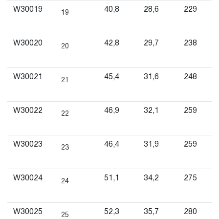
включая аккумуляторные батареи, фонари
W30019
40,8
28,6
229
19
аккумуляторные, попадает под действие
«ограниченной гарантии», срок которой определен в
W30020
42,8
29,7
238
20
ДВЕНАДЦАТЬ месяцев.
3.4.6 На гидравлический инструмент (прессы, краны,
цилиндры, насосы, подкатные и бутылочные домкраты
W30021
45,4
31,6
248
21
и т.п.) распространяется ограниченный срок
гарантийного обслуживания, который для торговых
W30022
46,9
32,1
259
22
марок JONNESWAY® и CARBON® составляет
ДВЕНАДЦАТЬ месяцев, а для торговой марки
OMBRA® - ПЯТНАДЦАТЬ месяцев со дня начала
W30023
46,4
31,9
259
23
эксплуатации.
3.4.7 На специальный инструмент, включающий
W30024
51,1
34,2
275
24
съемники универсальные, съемники для шарнирных
соединений, стяжки, зажимные приспособления,
оборудование для замены консистентных смазок и т.п.
W30025
52,3
35,7
280
25