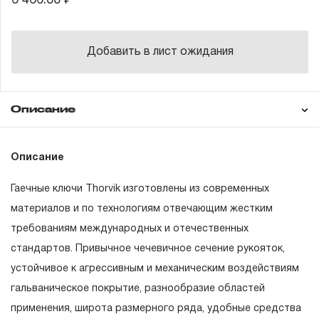
6 466.00 ₽
Добавить в лист ожидания
Описание
Гарантия
Состав товара
Описание
52515
Ключ гаечный комбинированный серии
ARC, 6 мм
Гаечные ключи Thorvik изготовлены из современных
ГАРАНТИЙНЫЕ ОБЯЗАТЕЛЬСТВА.
52516
Ключ гаечный комбинированный серии
материалов и по технологиям отвечающим жестким
ARC, 7 мм
требованиям международных и отечественных
Понятие «ПОЖИЗНЕННАЯ ГАРАНТИЯ».
52517
Ключ гаечный комбинированный серии
стандартов. Привычное чечевичное сечение рукояток,
ARC, 8 мм
1.1 Понятие «ПОЖИЗНЕННАЯ ГАРАНТИЯ» включает в
устойчивое к агрессивным и механическим воздействиям
52518
Ключ гаечный комбинированный серии
себя признание неограниченного срока поддержания
гальваническое покрытие, разнообразие областей
ARC, 9 мм
гарантийных обязательств в течение всего периода
применения, широта размерного ряда, удобные средства