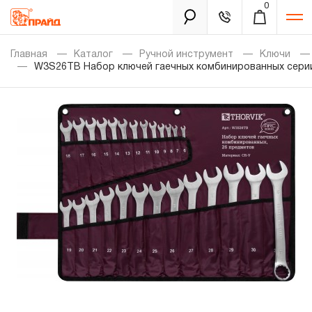
0
Каталог
Главная
Каталог
Ручной инструмент
Ключи
W3S26TB Набор ключей гаечных комбинированных серии 
Золотая лихорадка
Новинки
Распродажа
Уцененный товар
Забыли пароль?
О нас
Новости
Бренды