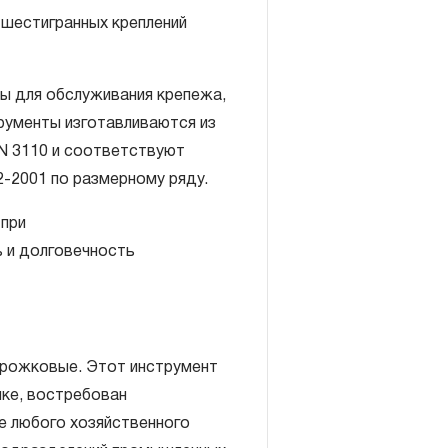
шестигранных креплений
ы для обслуживания крепежа,
рументы изготавливаются из
включает в себя признание
N 3110 и соответствуют
антийных обязательств в
-2001 по размерному ряду.
елия, а также замена или
 при
, если при проведении
 и долговечность
но, что производитель
екачественные материалы или
изводства.
авляется при условии
 рожковые. Этот инструмент
правил эксплуатации,
ке, востребован
ия, применяемых для ручного
е любого хозяйственного