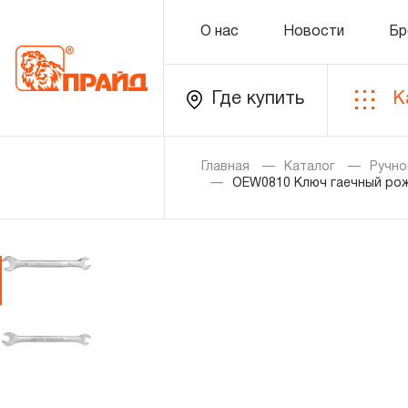
О нас
Новости
Бр
Где купить
К
Каталог
Главная
Каталог
Ручно
OEW0810 Ключ гаечный рож
Золотая лихорадка
Новинки
Распродажа
Уцененный товар
О нас