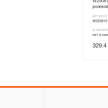
W25081
рожков
АРТИКУЛ
W250810
В НАЛИЧ
нет в на
329.