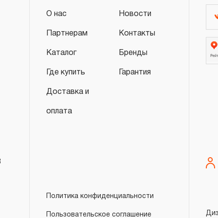
а для торговой марки OMBRA® - ПЯТНАД
О нас
Новости
эксплуатации.
Партнерам
Контакты
3.4.7 На специальный инструмент, включ
универсальные, съемники для шарнирных 
Каталог
Бренды
зажимные приспособления, оборудовани
Где купить
Гарантия
смазок и т.п. а также на специализирова
обслуживания отдельных марок транспо
Доставка и
гарантийный срок в ДВЕНАДЦАТЬ месяц
оплата
3.4.8 На инструментальную мебель (верс
тележки) распространяется ограниченный
ДВЕНАДЦАТЬ месяцев.
3.5 Производитель обеспечивает ремонт
8
обязательствам в следующих случаях:
3.5.1 Брак материала, из которого изгот
Политика конфиденциальности
3.5.2 Брак, допущенный при изготовлении
нарушения технологического процесса (р
Ди
Пользовательское соглашение