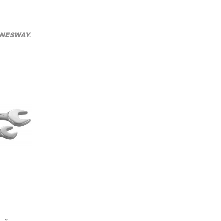
 месяцев с начала
торые перечислены в п.3.4
ажного, пневматического,
распространяется понятие
рукции храповый механизм
ещоточные и т.п.)
арантии в ДВЕНАДЦАТЬ
й инструмент, включая
рулетки, динамометрические
п. устанавливается
ТЬ месяцев, если не
чный интервал, который
данного инструмента.
трумента, ключей разводных и