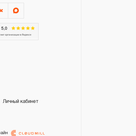
ЦАТЬ месяцев со дня начала
ающий съемники
соединений, стяжки,
е для замены консистентных
нный инструмент для
ртных средств, определяется
ев.
таки и инструментальные
 срок гарантии в
 или замену по гарантийным
Личный кабинет
овлено изделие;
 изделия или вследствие
аковины в литье,
зайн