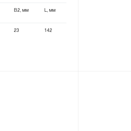
а в эксплуатацию, но не
В2, мм
L, мм
ьств.
23
142
SWAY® и OMBRA®
АЯ ГАРАНТИЯ», то есть,
та, имеющий дефект,
е нарушений при его
 дальнейшее использование
инструмента, которые
бойное функционирование
ение ДЕСЯТИ лет с начала
 исключением тех групп
4.
 распространяется понятие