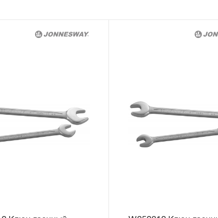
«ограниченной гарантии», в ДВЕНАДЦАТЬ
эксплуатации всех типов инструмента, ко
3.4 На следующие группы слесарно-монт
гидравлического, измерительного и т.п. 
«ограниченная гарантия»:
3.4.1 На изделия имеющие в своей конст
(ключи гаечные трещоточные, рукоятки тр
распространяется ограниченный срок г
месяцев.
3.4.2 На измерительный и диагностически
манометры, компрессометры, тестеры, 
ключи, усилители крутящего момента и т.
ограниченный срок гарантии в ДВЕНАДЦА
предусмотрен изготовителем межповеро
зависит от интенсивности эксплуатации 
3.4.3 На группы шарнирно-губцевого инс