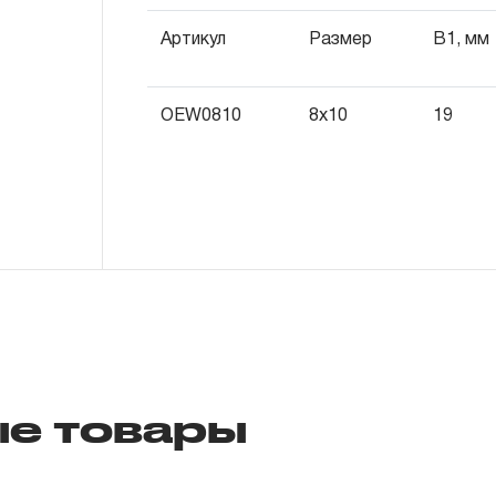
исчисляться с момента ввода инструмент
Артикул
Размер
B1, мм
более 3-х месяцев с даты продажи.
3. Исполнение гарантийных обязател
OEW0810
8x10
19
3.1 На изделия торговых марок JONNE
распространяется понятие «ПОЖИЗНЕНН
подлежит замене или ремонту инструмен
обнаруженный или возникший в результат
производстве и делающий невозможным
инструмента, за исключением тех групп 
перечислены в п. 3.4.
3.2 Производитель гарантирует беспере
изделий торговой марки THORVIK® в теч
е товары
эксплуатации всех типов инструмента, за
инструмента, которые перечислены в п. 3.
3.3 На изделия торговой марки CARBON®