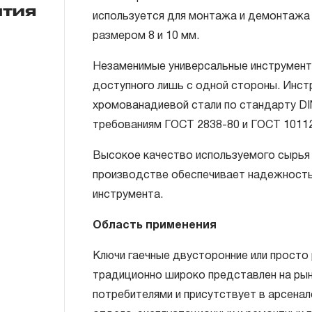
нтия
используется для монтажа и демонтажа 
размером 8 и 10 мм.
ГАРАНТИЙНЫЕ ОБЯЗАТЕЛЬСТВА.
Незаменимые универсальные инструмент
Понятие «ПОЖИЗНЕННАЯ ГАРАНТИЯ».
доступного лишь с одной стороны. Инст
1.1 Понятие «ПОЖИЗНЕННАЯ ГАРАНТИЯ» 
хромованадиевой стали по стандарту DI
неограниченного срока поддержания гар
требованиям ГОСТ 2838-80 и ГОСТ 10112
течение всего периода эксплуатации изд
Высокое качество используемого сырья
ремонт вышедшего из строя инструмента
производстве обеспечивает надежность
технической экспертизы было установле
инструмента.
использовал при изготовлении изделия н
нарушал технологию в процессе его про
Область применения
1.2 «ПОЖИЗНЕННАЯ ГАРАНТИЯ» предост
Ключи гаечные двусторонние или просто
соблюдения покупателем (потребителем) 
традиционно широко представлен на рын
обслуживания, транспортировки и хранен
потребителями и присутствует в арсенал
слесарно-монтажного инструмента.