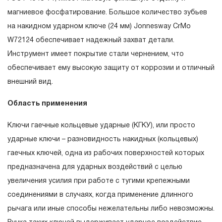
эксплуатации изделия, а также замена или ремонт
магниевое фосфатирование. Большое количество зубьев
вышедшего из строя инструмента, если при
на накидном ударном ключе (24 мм) Jonnesway CrMo
проведении технической экспертизы было
W72124 обеспечивает надежный захват детали.
установлено, что производитель использовал при
Инструмент имеет покрытие стали чернением, что
изготовлении изделия некачественные материалы или
обеспечивает ему высокую защиту от коррозии и отличный
нарушал технологию в процессе его производства.
внешний вид.
1.2 «ПОЖИЗНЕННАЯ ГАРАНТИЯ» предоставляется
Область применения
при условии соблюдения покупателем (потребителем)
правил эксплуатации, обслуживания, транспортировки
Ключи гаечные кольцевые ударные (КГКУ), или просто
и хранения, применяемых для ручного слесарно-
ударные ключи – разновидность накидных (кольцевых)
монтажного инструмента.
гаечных ключей, одна из рабочих поверхностей которых
предназначена для ударных воздействий с целью
2. Понятие «ОГРАНИЧЕННАЯ ГАРАНТИЯ»
увеличения усилия при работе с тугими крепежными
2.1 На инструмент, имеющий в своей конструкции
соединениями в случаях, когда применение длинного
КИНЕМАТИЧЕСКУЮ СХЕМУ (МЕХАНИЗМ)
рычага или иные способы нежелательны либо невозможны.
распространяется понятие «ограниченной гарантии», в