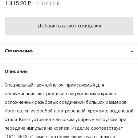
1 415.20 ₽
1 416.00 ₽
Добавить в лист ожидания
Описание
Гарантия
Описание
Специальный гаечный ключ, применяемый для
ГАРАНТИЙНЫЕ ОБЯЗАТЕЛЬСТВА.
обслуживания экстремально нагруженных и крайне
осложненных резьбовых соединений больших размеров.
Понятие «ПОЖИЗНЕННАЯ ГАРАНТИЯ».
Изготовлен из особой леги-рованной, хромомолибденовой
1.1 Понятие «ПОЖИЗНЕННАЯ ГАРАНТИЯ» включает в
стали. Ключ устойчив к высоким ударным нагрузкам при
себя признание неограниченного срока поддержания
передаче импульса на крепеж. Изделие соответствует
гарантийных обязательств в течение всего периода
ГОСТ 4543-71, имеет матовую финишную отделку и