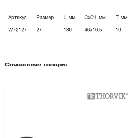
3. Исполнение гарантийных обязательств.
Артикул
Размер
L, мм
СхС1, мм
Т, мм
3.1 На изделия торговых марок JONNESWAY® и
W72127
27
180
46х16,5
10
OMBRA® распространяется понятие «ПОЖИЗНЕННАЯ
ГАРАНТИЯ», то есть, подлежит замене или ремонту
инструмента, имеющий дефект, обнаруженный или
возникший в результате нарушений при его
Связанные товары
производстве и делающий невозможным дальнейшее
использование инструмента, за исключением тех групп
инструмента, которые перечислены в п. 3.4.
3.2 Производитель гарантирует бесперебойное
функционирование изделий торговой марки THORVIK®
в течение ДЕСЯТИ лет с начала эксплуатации всех
типов инструмента, за исключением тех групп
инструмента, которые перечислены в п. 3.4.
3.3 На изделия торговой марки CARBON®