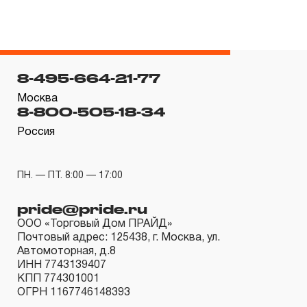
если не предусмотрен изготовителем межповерочный
интервал, который зависит от интенсивности
эксплуатации данного инструмента.
3.4.3 На группы шарнирно-губцевого инструмента,
8-495-664-21-77
ключей разводных и трубных рычажных, отверток с
Москва
8-800-505-18-34
разнообразными рабочими профилями,
устанавливается срок гарантийных обязательств в
Россия
ДВЕНАДЦАТЬ месяцев, кроме тех случаев, когда
рабочие поверхности потеряли свою
ПН. — ПТ. 8:00 — 17:00
функциональность вследствие естественного износа.
pride@pride.ru
3.4.4 Пневмомеханический инструмент, включая
ООО «Торговый Дом ПРАЙД»
элементы пневмоподготовки и покрасочное
Почтовый адрес: 125438, г. Москва, ул.
оборудование, попадает под действие «ограниченной
Автомоторная, д.8
ИНН 7743139407
гарантии», срок которой определен в ДВЕНАДЦАТЬ
КПП 774301001
месяцев.
ОГРН 1167746148393
3.4.5 На группу товаров аккумуляторный инструмент,