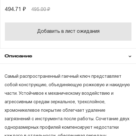
494.71 ₽
495.00 ₽
Добавить в лист ожидания
Описание
Гарантия
Самый распространенный гаечный ключ представляет
собой конструкцию, объединяющую рожковую и накидную
части. Устойчивое к механическому воздействию и
ГАРАНТИЙНЫЕ ОБЯЗАТЕЛЬСТВА.
агрессивным средам зеркальное, трехслойное,
Понятие «ПОЖИЗНЕННАЯ ГАРАНТИЯ».
хромоникелевое покрытие облегчает удаление
загрязнений с инструмента после работы. Сочетание двух
1.1 Понятие «ПОЖИЗНЕННАЯ ГАРАНТИЯ» включает в
одноразмерных профилей компенсируют недостатки
себя признание неограниченного срока поддержания