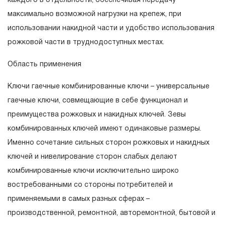
каждого в отдельности, обеспечивая передачу
гарантийных обязательств в течение всего периода
максимально возможной нагрузки на крепеж, при
эксплуатации изделия, а также замена или ремонт
использовании накидной части и удобство использования
вышедшего из строя инструмента, если при
рожковой части в труднодоступных местах.
проведении технической экспертизы было
установлено, что производитель использовал при
Область применения
изготовлении изделия некачественные материалы или
Ключи гаечные комбинированные ключи – универсальные
нарушал технологию в процессе его производства.
гаечные ключи, совмещающие в себе функционал и
1.2 «ПОЖИЗНЕННАЯ ГАРАНТИЯ» предоставляется
преимущества рожковых и накидных ключей. Зевы
при условии соблюдения покупателем (потребителем)
комбинированных ключей имеют одинаковые размеры.
правил эксплуатации, обслуживания, транспортировки
Именно сочетание сильных сторон рожковых и накидных
и хранения, применяемых для ручного слесарно-
ключей и нивелирование сторон слабых делают
монтажного инструмента.
комбинированные ключи исключительно широко
2. Понятие «ОГРАНИЧЕННАЯ ГАРАНТИЯ»
востребованными со стороны потребителей и
применяемыми в самых разных сферах –
2.1 На инструмент, имеющий в своей конструкции
производственной, ремонтной, авторемонтной, бытовой и
КИНЕМАТИЧЕСКУЮ СХЕМУ (МЕХАНИЗМ)