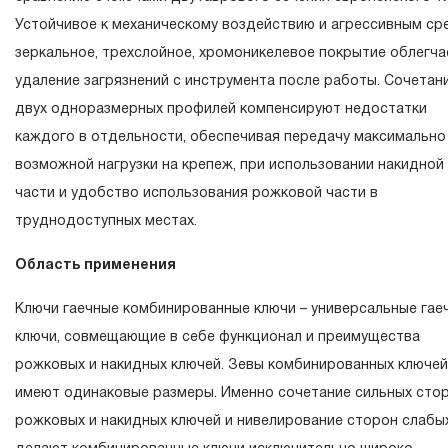
изделия, а также замена или ремонт вышедшего из стро
Устойчивое к механическому воздействию и агрессивным ср
инструмента, если при проведении технической эксперт
зеркальное, трехслойное, хромоникелевое покрытие облегча
было установлено, что производитель использовал при
удаление загрязнений с инструмента после работы. Сочетан
изготовлении изделия некачественные материалы или
двух одноразмерных профилей компенсируют недостатки
нарушал технологию в процессе его производства.
каждого в отдельности, обеспечивая передачу максимально
1.2 «ПОЖИЗНЕННАЯ ГАРАНТИЯ» предоставляется при
возможной нагрузки на крепеж, при использовании накидной
условии соблюдения покупателем (потребителем) правил
части и удобство использования рожковой части в
эксплуатации, обслуживания, транспортировки и хранени
труднодоступных местах.
применяемых для ручного слесарно-монтажного
Область применения
инструмента.
Ключи гаечные комбинированные ключи – универсальные гае
2. Понятие «ОГРАНИЧЕННАЯ ГАРАНТИЯ»
ключи, совмещающие в себе функционал и преимущества
2.1 На инструмент, имеющий в своей конструкции
рожковых и накидных ключей. Зевы комбинированных ключей
КИНЕМАТИЧЕСКУЮ СХЕМУ (МЕХАНИЗМ) распространя
имеют одинаковые размеры. Именно сочетание сильных сто
понятие «ограниченной гарантии», в связи с сокращенны
рожковых и накидных ключей и нивелирование сторон слабы
сроком эксплуатации, связанным с повышенным износом