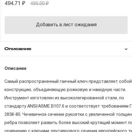
494.71 ₽
495.00 ₽
Добавить в лист ожидания
Описание
Гарантия
Описание
Самый распространенный гаечный ключ представляет собой
ГАРАНТИЙНЫЕ ОБЯЗАТЕЛЬСТВА.
конструкцию, объединяющую рожковую и накидную части.
Инструмент изготовлен из высоколегированной стали, по
Понятие «ПОЖИЗНЕННАЯ ГАРАНТИЯ».
стандарту ANSI/ASME B107.6 и соответствует требованиям 
1.1 Понятие «ПОЖИЗНЕННАЯ ГАРАНТИЯ» включает в с
2838-80. Чечевичное сечение рукоятки с увеличенной толщин
признание неограниченного срока поддержания гаранти
ребра позволяет развить более высокий крутящий момент п
обязательств в течение всего периода эксплуатации
сравнению с ключами двутаврового сечения европейского ти