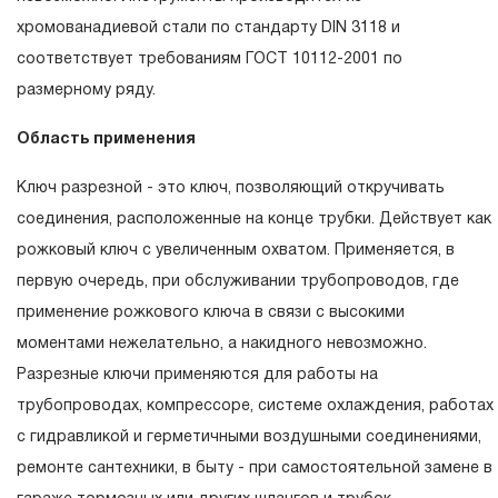
эксплуатации изделия, а также замена или ремонт
хромованадиевой стали по стандарту DIN 3118 и
вышедшего из строя инструмента, если при проведении
соответствует требованиям ГОСТ 10112-2001 по
технической экспертизы было установлено, что
размерному ряду.
производитель использовал при изготовлении изделия
Область применения
некачественные материалы или нарушал технологию в
процессе его производства.
Ключ разрезной - это ключ, позволяющий откручивать
1.2 «ПОЖИЗНЕННАЯ ГАРАНТИЯ» предоставляется при
соединения, расположенные на конце трубки. Действует как
условии соблюдения покупателем (потребителем)
рожковый ключ с увеличенным охватом. Применяется, в
правил эксплуатации, обслуживания, транспортировки и
первую очередь, при обслуживании трубопроводов, где
хранения, применяемых для ручного слесарно-
применение рожкового ключа в связи с высокими
монтажного инструмента.
моментами нежелательно, а накидного невозможно.
Разрезные ключи применяются для работы на
2. Понятие «ОГРАНИЧЕННАЯ ГАРАНТИЯ»
трубопроводах, компрессоре, системе охлаждения, работах
2.1 На инструмент, имеющий в своей конструкции
с гидравликой и герметичными воздушными соединениями,
КИНЕМАТИЧЕСКУЮ СХЕМУ (МЕХАНИЗМ)
ремонте сантехники, в быту - при самостоятельной замене в
распространяется понятие «ограниченной гарантии», в