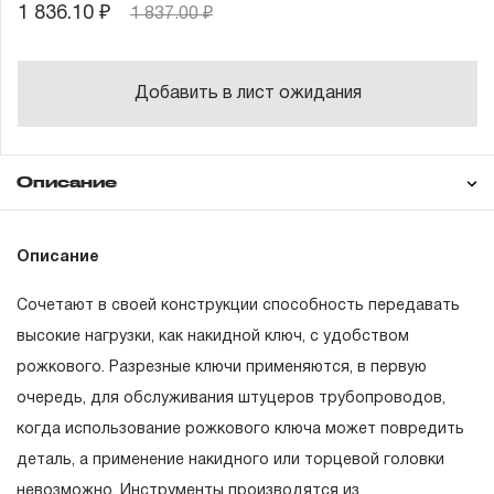
1 836.10 ₽
1 837.00 ₽
Добавить в лист ожидания
Описание
Гарантия
Описание
Сочетают в своей конструкции способность передавать
ГАРАНТИЙНЫЕ ОБЯЗАТЕЛЬСТВА.
высокие нагрузки, как накидной ключ, с удобством
рожкового. Разрезные ключи применяются, в первую
Понятие «ПОЖИЗНЕННАЯ ГАРАНТИЯ».
очередь, для обслуживания штуцеров трубопроводов,
1.1 Понятие «ПОЖИЗНЕННАЯ ГАРАНТИЯ» включает в
когда использование рожкового ключа может повредить
себя признание неограниченного срока поддержания
деталь, а применение накидного или торцевой головки
гарантийных обязательств в течение всего периода
невозможно. Инструменты производятся из