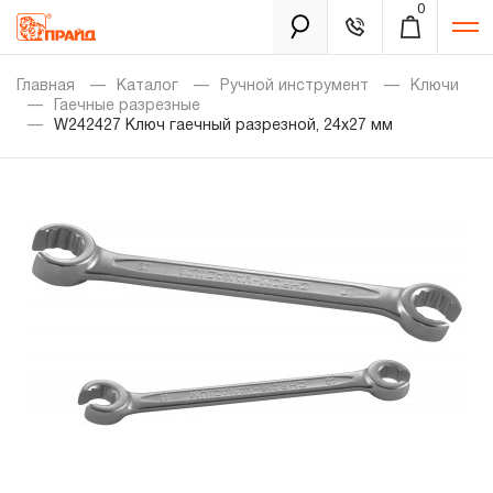
0
Каталог
Главная
Каталог
Ручной инструмент
Ключи
Гаечные разрезные
W242427 Ключ гаечный разрезной, 24х27 мм
Золотая лихорадка
Новинки
Распродажа
Уцененный товар
Забыли пароль?
О нас
Новости
Бренды