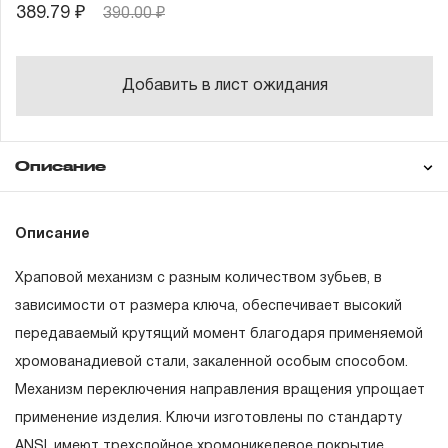
389.79 ₽
390.00 ₽
Добавить в лист ожидания
Описание
Гарантия
Описание
Храповой механизм с разным количеством зубьев, в
ГАРАНТИЙНЫЕ ОБЯЗАТЕЛЬСТВА.
зависимости от размера ключа, обеспечивает высокий
передаваемый крутящий момент благодаря применяемой
Понятие «ПОЖИЗНЕННАЯ ГАРАНТИЯ».
хромованадиевой стали, закаленной особым способом.
1.1 Понятие «ПОЖИЗНЕННАЯ ГАРАНТИЯ» включает в
Механизм переключения направления вращения упрощает
себя признание неограниченного срока поддержания
применение изделия. Ключи изготовлены по стандарту
гарантийных обязательств в течение всего периода
ANSI, имеют трехслойное хромоникелевое покрытие,