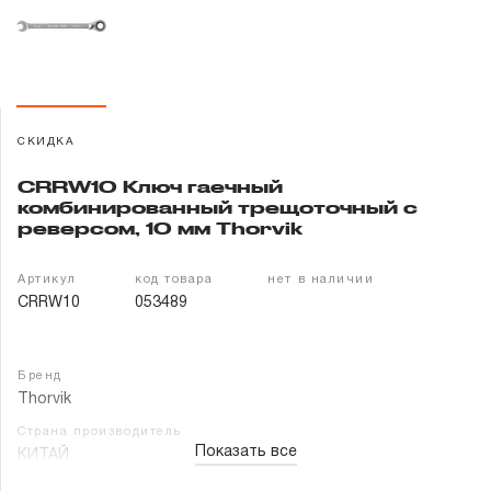
Гарантия и сервис
Доставка и оплата
Партнерам
СКИДКА
CRRW10 Ключ гаечный
Контакты
комбинированный трещоточный с
реверсом, 10 мм Thorvik
Артикул
код товара
нет в наличии
CRRW10
053489
Бренд
Thorvik
Страна производитель
Показать все
КИТАЙ