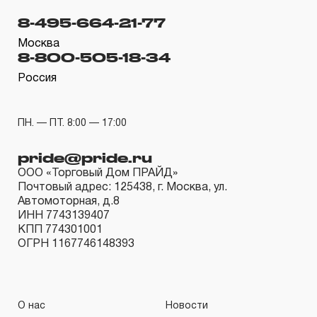
если не предусмотрен изготовителем межповерочный
8-495-664-21-77
интервал, который зависит от интенсивности
Москва
8-800-505-18-34
эксплуатации данного инструмента.
3.4.3 На группы шарнирно-губцевого инструмента,
Россия
ключей разводных и трубных рычажных, отверток с
разнообразными рабочими профилями,
ПН. — ПТ. 8:00 — 17:00
устанавливается срок гарантийных обязательств в
pride@pride.ru
ДВЕНАДЦАТЬ месяцев, кроме тех случаев, когда
ООО «Торговый Дом ПРАЙД»
рабочие поверхности потеряли свою
Почтовый адрес: 125438, г. Москва, ул.
функциональность вследствие естественного износа.
Автомоторная, д.8
ИНН 7743139407
3.4.4 Пневмомеханический инструмент, включая
КПП 774301001
элементы пневмоподготовки и покрасочное
ОГРН 1167746148393
оборудование, попадает под действие «ограниченной
гарантии», срок которой определен в ДВЕНАДЦАТЬ
месяцев.
О нас
Новости
3.4.5 На группу товаров аккумуляторный инструмент,