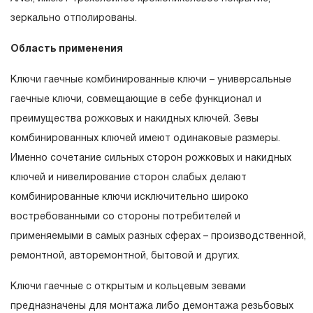
эксплуатации изделия, а также замена или ремонт
зеркально отполированы.
вышедшего из строя инструмента, если при
Область применения
проведении технической экспертизы было
установлено, что производитель использовал при
Ключи гаечные комбинированные ключи – универсальные
изготовлении изделия некачественные материалы или
гаечные ключи, совмещающие в себе функционал и
нарушал технологию в процессе его производства.
преимущества рожковых и накидных ключей. Зевы
1.2 «ПОЖИЗНЕННАЯ ГАРАНТИЯ» предоставляется при
комбинированных ключей имеют одинаковые размеры.
условии соблюдения покупателем (потребителем)
Именно сочетание сильных сторон рожковых и накидных
правил эксплуатации, обслуживания, транспортировки
ключей и нивелирование сторон слабых делают
и хранения, применяемых для ручного слесарно-
комбинированные ключи исключительно широко
монтажного инструмента.
востребованными со стороны потребителей и
применяемыми в самых разных сферах – производственной,
2. Понятие «ОГРАНИЧЕННАЯ ГАРАНТИЯ»
ремонтной, авторемонтной, бытовой и других.
2.1 На инструмент, имеющий в своей конструкции
Ключи гаечные с открытым и кольцевым зевами
КИНЕМАТИЧЕСКУЮ СХЕМУ (МЕХАНИЗМ)
предназначены для монтажа либо демонтажа резьбовых
распространяется понятие «ограниченной гарантии», в