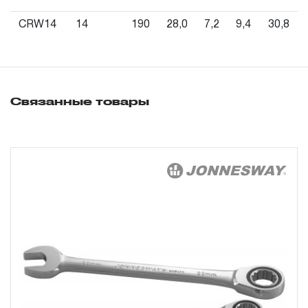
месяцев с даты продажи.
CRW14
14
190
28,0
7,2
9,4
30,8
3. Исполнение гарантийных обязательств.
3.1 На изделия торговых марок JONNESWAY® и
OMBRA® распространяется понятие «ПОЖИЗНЕННАЯ
Связанные товары
ГАРАНТИЯ», то есть, подлежит замене или ремонту
инструмента, имеющий дефект, обнаруженный или
возникший в результате нарушений при его
производстве и делающий невозможным дальнейшее
использование инструмента, за исключением тех групп
инструмента, которые перечислены в п. 3.4.
3.2 Производитель гарантирует бесперебойное
функционирование изделий торговой марки THORVIK®
в течение ДЕСЯТИ лет с начала эксплуатации всех
типов инструмента, за исключением тех групп
инструмента, которые перечислены в п. 3.4.