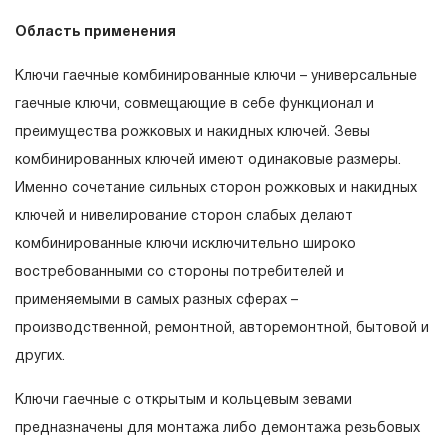
гарантийных обязательств в течение всего периода
Область применения
эксплуатации изделия, а также замена или ремонт
вышедшего из строя инструмента, если при
Ключи гаечные комбинированные ключи – универсальные
проведении технической экспертизы было
гаечные ключи, совмещающие в себе функционал и
установлено, что производитель использовал при
преимущества рожковых и накидных ключей. Зевы
изготовлении изделия некачественные материалы или
комбинированных ключей имеют одинаковые размеры.
нарушал технологию в процессе его производства.
Именно сочетание сильных сторон рожковых и накидных
1.2 «ПОЖИЗНЕННАЯ ГАРАНТИЯ» предоставляется
ключей и нивелирование сторон слабых делают
при условии соблюдения покупателем (потребителем)
комбинированные ключи исключительно широко
правил эксплуатации, обслуживания, транспортировки
востребованными со стороны потребителей и
и хранения, применяемых для ручного слесарно-
применяемыми в самых разных сферах –
монтажного инструмента.
производственной, ремонтной, авторемонтной, бытовой и
других.
2. Понятие «ОГРАНИЧЕННАЯ ГАРАНТИЯ»
Ключи гаечные с открытым и кольцевым зевами
2.1 На инструмент, имеющий в своей конструкции
скачать релиз
предназначены для монтажа либо демонтажа резьбовых
КИНЕМАТИЧЕСКУЮ СХЕМУ (МЕХАНИЗМ)