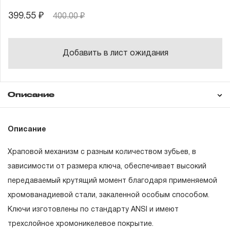
399.55 ₽
400.00 ₽
Добавить в лист ожидания
Описание
Гарантия
Техническая
Описание
документация
Храповой механизм с разным количеством зубьев, в
ГАРАНТИЙНЫЕ ОБЯЗАТЕЛЬСТВА.
зависимости от размера ключа, обеспечивает высокий
передаваемый крутящий момент благодаря применяемой
Понятие «ПОЖИЗНЕННАЯ ГАРАНТИЯ».
хромованадиевой стали, закаленной особым способом.
1.1 Понятие «ПОЖИЗНЕННАЯ ГАРАНТИЯ» включает в
Ключи изготовлены по стандарту ANSI и имеют
себя признание неограниченного срока поддержания
трехслойное хромоникелевое покрытие.