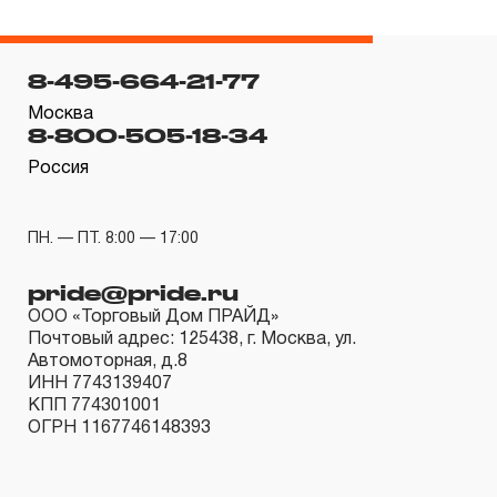
ограниченный срок гарантии в ДВЕНАДЦАТЬ месяцев,
если не предусмотрен изготовителем межповерочный
8-495-664-21-77
интервал, который зависит от интенсивности
эксплуатации данного инструмента.
Москва
8-800-505-18-34
3.4.3 На группы шарнирно-губцевого инструмента,
Россия
ключей разводных и трубных рычажных, отверток с
разнообразными рабочими профилями,
устанавливается срок гарантийных обязательств в
ПН. — ПТ. 8:00 — 17:00
ДВЕНАДЦАТЬ месяцев, кроме тех случаев, когда
pride@pride.ru
рабочие поверхности потеряли свою
ООО «Торговый Дом ПРАЙД»
функциональность вследствие естественного износа.
Почтовый адрес: 125438, г. Москва, ул.
3.4.4 Пневмомеханический инструмент, включая
Автомоторная, д.8
ИНН 7743139407
элементы пневмоподготовки и покрасочное
КПП 774301001
оборудование, попадает под действие «ограниченной
ОГРН 1167746148393
гарантии», срок которой определен в ДВЕНАДЦАТЬ
месяцев.