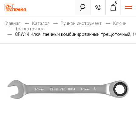
0
Каталог
Главная
Каталог
Ручной инструмент
Ключи
Трещоточные
CRW14 Ключ гаечный комбинированный трещоточный, 1
Золотая лихорадка
Новинки
Распродажа
Уцененный товар
Забыли пароль?
О нас
Новости
Бренды