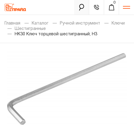
0
Каталог
Главная
Каталог
Ручной инструмент
Ключи
Шестигранные
HK30 Ключ торцевой шестигранный, H3
Золотая лихорадка
Новинки
Распродажа
Уцененный товар
Забыли пароль?
О нас
Новости
Бренды