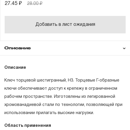
27.45 ₽
28.00 ₽
Добавить в лист ожидания
Описание
Гарантия
Описание
Ключ торцевой шестигранный, H3. Торцевые Г-образные
ГАРАНТИЙНЫЕ ОБЯЗАТЕЛЬСТВА.
ключи обеспечивают доступ к крепежу в ограниченном
рабочем пространстве. Изготовлены из легированной
Понятие «ПОЖИЗНЕННАЯ ГАРАНТИЯ».
хромованадиевой стали по технологии, позволяющей при
1.1 Понятие «ПОЖИЗНЕННАЯ ГАРАНТИЯ» включает в
использовании прилагать высокие нагрузки.
себя признание неограниченного срока поддержания
Область применения
гарантийных обязательств в течение всего периода