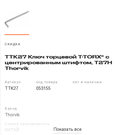
Гарантия и сервис
Доставка и оплата
Партнерам
СКИДКА
Контакты
TTK27 Ключ торцевой T-TORX® с
центрированным штифтом, T27H
Thorvik
Артикул
код товара
нет в наличии
TTK27
053155
Бренд
Thorvik
Страна производитель
Показать все
КИТАЙ