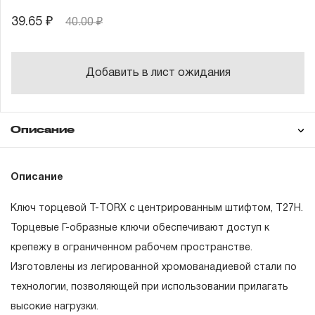
39.65 ₽
40.00 ₽
Добавить в лист ожидания
Описание
Гарантия
Описание
Ключ торцевой T-TORX с центрированным штифтом, T27H.
ГАРАНТИЙНЫЕ ОБЯЗАТЕЛЬСТВА.
Торцевые Г-образные ключи обеспечивают доступ к
крепежу в ограниченном рабочем пространстве.
Понятие «ПОЖИЗНЕННАЯ ГАРАНТИЯ».
Изготовлены из легированной хромованадиевой стали по
1.1 Понятие «ПОЖИЗНЕННАЯ ГАРАНТИЯ» включает в
технологии, позволяющей при использовании прилагать
себя признание неограниченного срока поддержания
высокие нагрузки.