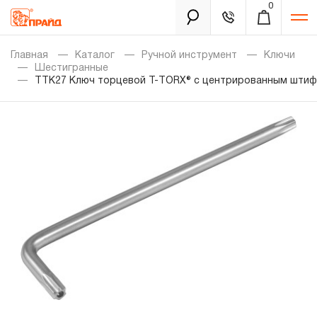
0
Каталог
Главная
Каталог
Ручной инструмент
Ключи
Шестигранные
TTK27 Ключ торцевой T-TORX® с центрированным штиф
Золотая лихорадка
Новинки
Распродажа
Уцененный товар
Забыли пароль?
О нас
Новости
Бренды