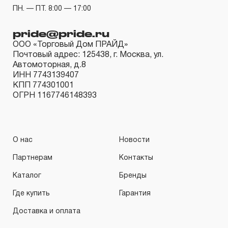
месяцев с даты продажи.
ПН. — ПТ. 8:00 — 17:00
3. Исполнение гарантийных обязательств.
pride@pride.ru
ООО «Торговый Дом ПРАЙД»
3.1 На изделия торговых марок JONNESWAY® и
Почтовый адрес: 125438, г. Москва, ул.
OMBRA® распространяется понятие «ПОЖИЗНЕННАЯ
Автомоторная, д.8
ИНН 7743139407
ГАРАНТИЯ», то есть, подлежит замене или ремонту
КПП 774301001
инструмента, имеющий дефект, обнаруженный или
ОГРН 1167746148393
возникший в результате нарушений при его
производстве и делающий невозможным дальнейшее
использование инструмента, за исключением тех групп
О нас
Новости
инструмента, которые перечислены в п. 3.4.
Партнерам
Контакты
3.2 Производитель гарантирует бесперебойное
Каталог
Бренды
функционирование изделий торговой марки THORVIK®
в течение ДЕСЯТИ лет с начала эксплуатации всех
Где купить
Гарантия
типов инструмента, за исключением тех групп
Доставка и оплата
инструмента, которые перечислены в п. 3.4.