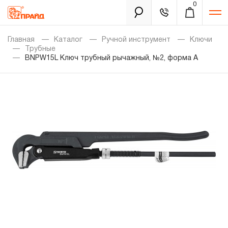
0
Каталог
Главная
Каталог
Ручной инструмент
Ключи
Трубные
BNPW15L Ключ трубный рычажный, №2, форма A
Золотая лихорадка
Новинки
Распродажа
Уцененный товар
Забыли пароль?
О нас
Новости
Бренды