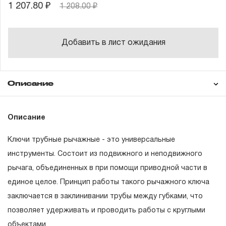
1 207.80 ₽
1 208.00 ₽
Добавить в лист ожидания
Описание
Гарантия
Описание
Ключи трубные рычажные - это универсальные
ГАРАНТИЙНЫЕ ОБЯЗАТЕЛЬСТВА.
инструменты. Состоит из подвижного и неподвижного
рычага, объединенных в при помощи приводной части в
Понятие «ПОЖИЗНЕННАЯ ГАРАНТИЯ».
единое целое. Принцип работы такого рычажного ключа
1.1 Понятие «ПОЖИЗНЕННАЯ ГАРАНТИЯ» включает в
заключается в заклинивании трубы между губками, что
себя признание неограниченного срока поддержания
позволяет удерживать и проводить работы с круглыми
гарантийных обязательств в течение всего периода
объектами.