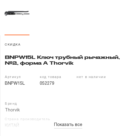
Гарантия и сервис
Доставка и оплата
Партнерам
СКИДКА
Контакты
BNPW15L Ключ трубный рычажный,
№2, форма A Thorvik
Артикул
код товара
нет в наличии
BNPW15L
052279
Бренд
Thorvik
Страна производитель
Показать все
КИТАЙ