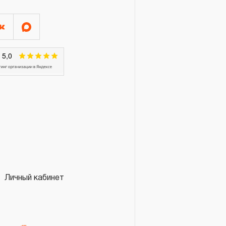
Я»
конструкции КИНЕМАТИЧЕСКУЮ
онятие «ограниченной
м эксплуатации, связанным с
и определен в 12-15 месяцев
луатации средней
яжелых условиях
срок может быть сокращен
эксплуатации определяется по
Личный кабинет
 талоне продавцом
ающим факт приобретения
зации продукции на