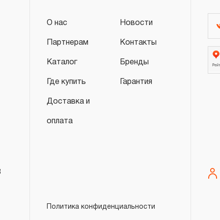
слесарно-монтажного инструмента.
2. Понятие «ОГРАНИЧЕННАЯ ГАРАНТИ
О нас
Новости
Партнерам
Контакты
2.1 На инструмент, имеющий в своей 
СХЕМУ (МЕХАНИЗМ) распространяется п
Каталог
Бренды
скачать релиз
гарантии», в связи с сокращенным сроко
Где купить
Гарантия
повышенным износом при использовании 
с начала использования в условиях эксп
Доставка и
интенсивности.
оплата
2.2 При повышенной интенсивности или т
эксплуатации инструмента гарантийный 
до одного месяца.
2.3 Начало гарантийного срока, начало 
8
дате продажи, указанной в гарантийном
инструмента или документе, подтвержд
Политика конфиденциальности
изделия. В отдельных случаях, при реали