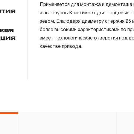
Применяется для монтажа и демонтажа 
нтия
и автобусов.Ключ имеет две торцевые г
зевом. Благодаря диаметру стержня 25 
ГАРАНТИЙНЫЕ ОБЯЗАТЕЛЬСТВА.
ская
более высокими характеристиками по при
ация
Понятие «ПОЖИЗНЕННАЯ ГАРАНТИЯ».
имеет технологические отверстия под в
качестве привода.
1.1 Понятие «ПОЖИЗНЕННАЯ ГАРАНТИЯ» 
неограниченного срока поддержания гар
течение всего периода эксплуатации изд
ремонт вышедшего из строя инструмента
технической экспертизы было установле
использовал при изготовлении изделия н
нарушал технологию в процессе его про
1.2 «ПОЖИЗНЕННАЯ ГАРАНТИЯ» предост
соблюдения покупателем (потребителем) 
обслуживания, транспортировки и хранен