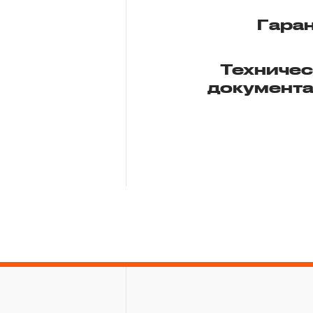
Гара
Техниче
документ