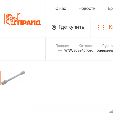
О нас
Новости
Бр
Где купить
К
Каталог
Главная
Каталог
Ручно
WNW303240 Ключ баллонный
Золотая лихорадка
Новинки
Распродажа
Уцененный товар
О нас