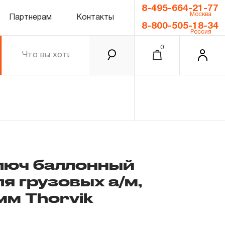
8-495-664-21-77
Москва
Партнерам
Контакты
8-800-505-18-34
Россия
0
юч баллонный
я грузовых а/м,
0.00 ₽
Итого
мм Thorvik
Забыли пароль?