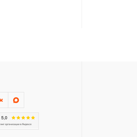
Я»
конструкции КИНЕМАТИЧЕСКУЮ
онятие «ограниченной
м эксплуатации, связанным с
и определен в 12-15 месяцев
луатации средней
яжелых условиях
срок может быть сокращен
эксплуатации определяется по
 талоне продавцом
ающим факт приобретения
зации продукции на
нтийного срока может
а в эксплуатацию, но не