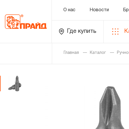
О нас
Новости
Бр
Где купить
К
Каталог
Главная
Каталог
Ручно
Золотая лихорадка
Новинки
Распродажа
Уцененный товар
О нас