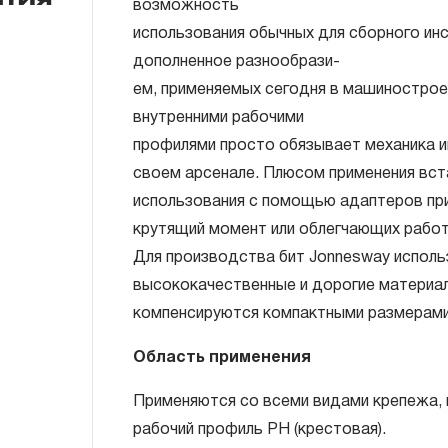
возможность
использования обычных для сборного ин
ГАРАНТИЙНЫЕ ОБЯЗАТЕЛЬСТВА.
дополненное разнообрази-
Понятие «ПОЖИЗНЕННАЯ ГАРАНТИЯ».
ем, применяемых сегодня в машинострое
внутренними рабочими
1.1 Понятие «ПОЖИЗНЕННАЯ ГАРАНТИЯ» 
профилями просто обязывает механика и
неограниченного срока поддержания гар
своем арсенале. Плюсом применения вс
течение всего периода эксплуатации изд
использования с помощью адаптеров пр
ремонт вышедшего из строя инструмента
крутящий момент или облегчающих работ
технической экспертизы было установле
Для производства бит Jonnesway исполь
использовал при изготовлении изделия н
высококачественные и дорогие материа
нарушал технологию в процессе его про
компенсируются компактными размерами
1.2 «ПОЖИЗНЕННАЯ ГАРАНТИЯ» предост
соблюдения покупателем (потребителем) 
Область применения
обслуживания, транспортировки и хранен
Применяются со всеми видами крепежа,
слесарно-монтажного инструмента.
рабочий профиль PH (крестовая).