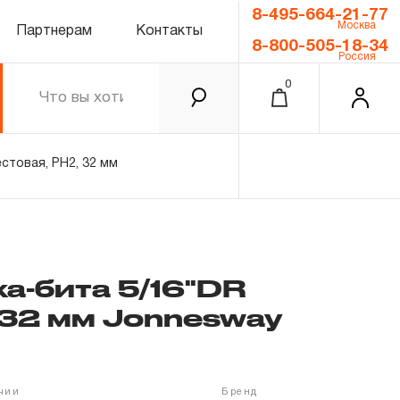
8-495-664-21-77
Москва
Партнерам
Контакты
8-800-505-18-34
Россия
0
стовая, PH2, 32 мм
а-бита 5/16"DR
 32 мм Jonnesway
0.00 ₽
Итого
Забыли пароль?
ичии
Бренд