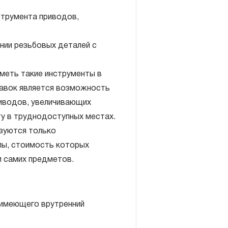
струмента приводов,
нии резьбовых деталей с
включает в себя признание
меть такие инструменты в
антийных обязательств в
тавок является возможность
елия, а также замена или
иводов, увеличивающих
, если при проведении
у в труднодоступных местах.
но, что производитель
зуются только
екачественные материалы или
лы, стоимость которых
изводства.
 самих предметов.
авляется при условии
правил эксплуатации,
ия, применяемых для ручного
 имеющего врутренний