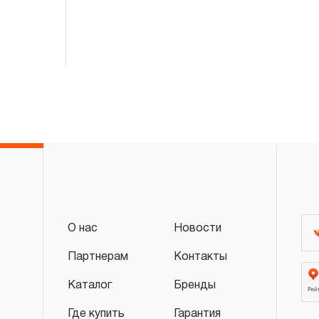
2. Понятие «ОГРАНИЧЕННАЯ ГАРАНТИ
2.1 На инструмент, имеющий в своей 
СХЕМУ (МЕХАНИЗМ) распространяется п
гарантии», в связи с сокращенным сроко
повышенным износом при использовании 
с начала использования в условиях эксп
интенсивности.
2.2 При повышенной интенсивности или т
эксплуатации инструмента гарантийный 
до одного месяца.
2.3 Начало гарантийного срока, начало 
О нас
Новости
дате продажи, указанной в гарантийном
инструмента или документе, подтвержд
Партнерам
Контакты
изделия. В отдельных случаях, при реали
Каталог
Бренды
промышленные предприятия, начало гара
Где купить
Гарантия
исчисляться с момента ввода инструмент