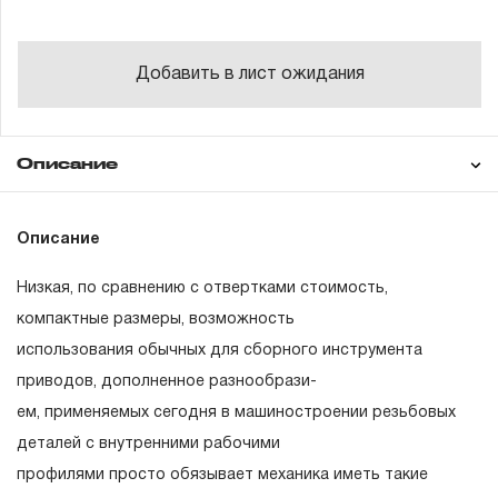
Добавить в лист ожидания
Описание
Гарантия
Описание
Низкая, по сравнению с отвертками стоимость,
ГАРАНТИЙНЫЕ ОБЯЗАТЕЛЬСТВА.
компактные размеры, возможность
использования обычных для сборного инструмента
Понятие «ПОЖИЗНЕННАЯ ГАРАНТИЯ».
приводов, дополненное разнообрази-
1.1 Понятие «ПОЖИЗНЕННАЯ ГАРАНТИЯ» включает в
ем, применяемых сегодня в машиностроении резьбовых
себя признание неограниченного срока поддержания
деталей с внутренними рабочими
гарантийных обязательств в течение всего периода
профилями просто обязывает механика иметь такие
эксплуатации изделия, а также замена или ремонт