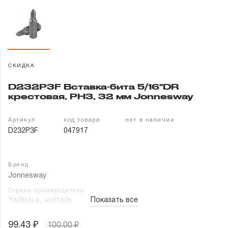
Гарантия и сервис
Доставка и оплата
Партнерам
СКИДКА
D232P3F Вставка-бита 5/16"DR
Контакты
крестовая, PH3, 32 мм Jonnesway
Артикул
код товара
нет в наличии
D232P3F
047917
Бренд
Jonnesway
Страна производитель
Показать все
ТАЙВАНЬ (КИТАЙ)
99.43 ₽
100.00 ₽