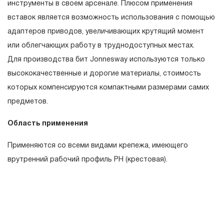
инструменты в своем арсенале. Плюсом применения
вышедшего из строя инструмента, если при
вставок является возможность использования с помощью
проведении технической экспертизы было
адаптеров приводов, увеличивающих крутящий момент
установлено, что производитель использовал при
или облегчающих работу в труднодоступных местах.
изготовлении изделия некачественные материалы или
Для производства бит Jonnesway используются только
нарушал технологию в процессе его производства.
высококачественные и дорогие материалы, стоимость
1.2 «ПОЖИЗНЕННАЯ ГАРАНТИЯ» предоставляется
которых компенсируются компактными размерами самих
при условии соблюдения покупателем (потребителем)
предметов.
правил эксплуатации, обслуживания, транспортировки
Область применения
и хранения, применяемых для ручного слесарно-
монтажного инструмента.
Применяются со всеми видами крепежа, имеющего
врутренний рабочий профиль PH (крестовая).
2. Понятие «ОГРАНИЧЕННАЯ ГАРАНТИЯ»
2.1 На инструмент, имеющий в своей конструкции
КИНЕМАТИЧЕСКУЮ СХЕМУ (МЕХАНИЗМ)
распространяется понятие «ограниченной гарантии», в