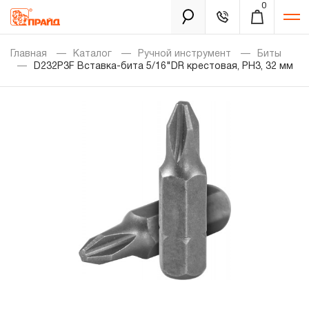
0
Каталог
Главная
Каталог
Ручной инструмент
Биты
D232P3F Вставка-бита 5/16"DR крестовая, PH3, 32 мм
Золотая лихорадка
Новинки
Распродажа
Уцененный товар
Забыли пароль?
О нас
Новости
Бренды