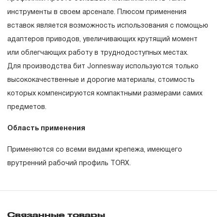
эксплуатации изделия, а также замена или ремонт
инструменты в своем арсенале. Плюсом применения
вышедшего из строя инструмента, если при
вставок является возможность использования с помощью
проведении технической экспертизы было
адаптеров приводов, увеличивающих крутящий момент
установлено, что производитель использовал при
или облегчающих работу в труднодоступных местах.
изготовлении изделия некачественные материалы или
Для производства бит Jonnesway используются только
нарушал технологию в процессе его производства.
высококачественные и дорогие материалы, стоимость
1.2 «ПОЖИЗНЕННАЯ ГАРАНТИЯ» предоставляется
которых компенсируются компактными размерами самих
при условии соблюдения покупателем (потребителем)
предметов.
правил эксплуатации, обслуживания, транспортировки
Область применения
и хранения, применяемых для ручного слесарно-
монтажного инструмента.
Применяются со всеми видами крепежа, имеющего
врутренний рабочий профиль TORX.
2. Понятие «ОГРАНИЧЕННАЯ ГАРАНТИЯ»
2.1 На инструмент, имеющий в своей конструкции
КИНЕМАТИЧЕСКУЮ СХЕМУ (МЕХАНИЗМ)
Связанные товары
распространяется понятие «ограниченной гарантии», в