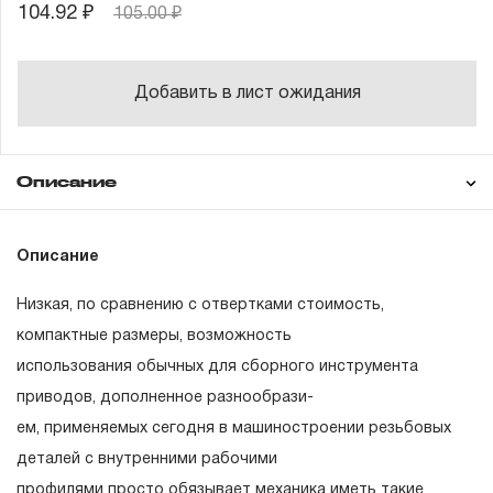
104.92 ₽
105.00 ₽
Добавить в лист ожидания
Описание
Гарантия
Описание
Низкая, по сравнению с отвертками стоимость,
ГАРАНТИЙНЫЕ ОБЯЗАТЕЛЬСТВА.
компактные размеры, возможность
использования обычных для сборного инструмента
Понятие «ПОЖИЗНЕННАЯ ГАРАНТИЯ».
приводов, дополненное разнообрази-
1.1 Понятие «ПОЖИЗНЕННАЯ ГАРАНТИЯ» включает в
ем, применяемых сегодня в машиностроении резьбовых
себя признание неограниченного срока поддержания
деталей с внутренними рабочими
гарантийных обязательств в течение всего периода
профилями просто обязывает механика иметь такие