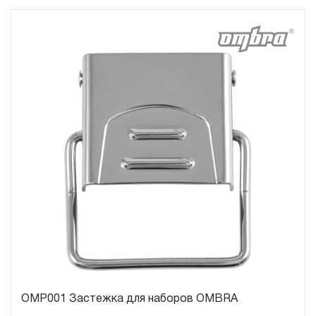
распространяется понятие «ограниченной гарантии», в
связи с сокращенным сроком эксплуатации,
связанным с повышенным износом при использовании
и определен в 12-15 месяцев с начала использования
в условиях эксплуатации средней интенсивности.
2.2 При повышенной интенсивности или тяжелых
условиях эксплуатации инструмента гарантийный срок
может быть сокращен до одного месяца.
2.3 Начало гарантийного срока, начало эксплуатации
определяется по дате продажи, указанной в
гарантийном талоне продавцом инструмента или
документе, подтверждающим факт приобретения
изделия. В отдельных случаях, при реализации
продукции на промышленные предприятия, начало
гарантийного срока может исчисляться с момента
OMP001 Застежка для наборов OMBRA
ввода инструмента в эксплуатацию, но не более 3-х