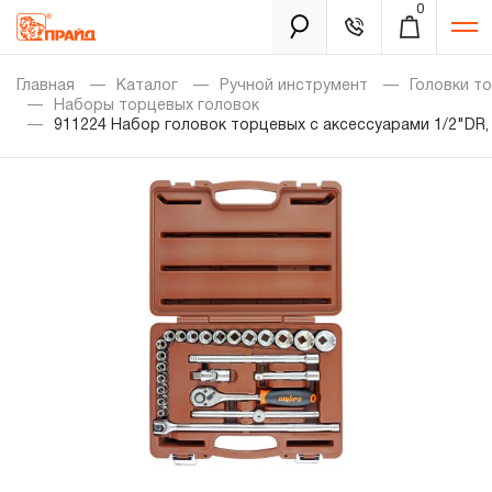
0
Каталог
Главная
Каталог
Ручной инструмент
Головки т
Наборы торцевых головок
911224 Набор головок торцевых с аксессуарами 1/2"DR,
Золотая лихорадка
Новинки
Распродажа
Уцененный товар
Забыли пароль?
О нас
Новости
Бренды