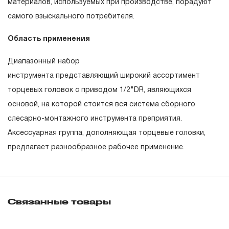
55090
Шарнир карданный 1/2"DR
материалов, используемых при производстве, порадуют
гарантийных обязательств в течение всего периода
самого взыскального потребителя.
эксплуатации изделия, а также замена или ремонт
55099
Вороток Т-образный 1/2"DR, 250 мм
вышедшего из строя инструмента, если при
Область применения
55096
Вороток шарнирный 1/2”DR, 375 мм
проведении технической экспертизы было
установлено, что производитель использовал при
Диапазонный набор
Пластиковый кейс
изготовлении изделия некачественные материалы или
инструмента представляющий широкий ассортимент
Цветная упаковка
нарушал технологию в процессе его производства.
торцевых головок с приводом 1/2"DR, являющихся
1.2 «ПОЖИЗНЕННАЯ ГАРАНТИЯ» предоставляется
основой, на которой стоится вся система сборного
при условии соблюдения покупателем (потребителем)
слесарно-монтажного инструмента преприятия.
правил эксплуатации, обслуживания, транспортировки
Аксессуарная группа, дополняющая торцевые головки,
и хранения, применяемых для ручного слесарно-
предлагает разнообразное рабочее применение.
монтажного инструмента.
2. Понятие «ОГРАНИЧЕННАЯ ГАРАНТИЯ»
Связанные товары
2.1 На инструмент, имеющий в своей конструкции
КИНЕМАТИЧЕСКУЮ СХЕМУ (МЕХАНИЗМ)