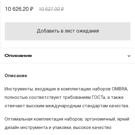
10 626.20 ₽
10 627.00 ₽
Добавить в лист ожидания
Описание
Гарантия
Состав товара
Описание
1120XX
Головки торцевые 1/2", 18 шт.: 8, 9, 10,
11, 12, 13, 14, 15, 16, 17, 18, 19, 21, 22, 24,
27, 30, 32 мм
Инструменты, входящие в комплектацию наборов OMBRA,
ГАРАНТИЙНЫЕ ОБЯЗАТЕЛЬСТВА.
полностью соответствуют требованиям ГОСТа, а также
55092
Удлинитель 1/2"DR, 125 мм
отвечают высоким международным стандартам качества.
Понятие «ПОЖИЗНЕННАЯ ГАРАНТИЯ».
55093
Удлинитель 1/2"DR, 250 мм
Оптимальная комплектация наборов, эргономичный, яркий
1.1 Понятие «ПОЖИЗНЕННАЯ ГАРАНТИЯ» включает в
55101
Рукоятка трещоточная 1/2"DR
дизайн инструмента и упаковки, высокое качество
себя признание неограниченного срока поддержания