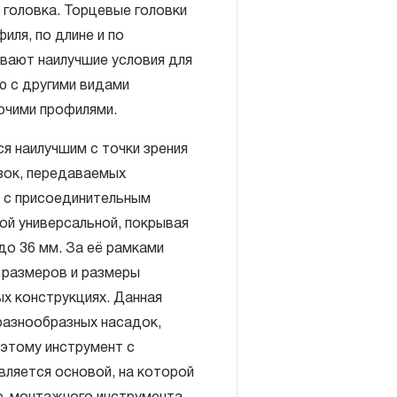
 головка. Торцевые головки
иля, по длине и по
ивают наилучшие условия для
/2", 9/16", 5/8", 11/16",
1-1/8”, 1-1/4”;
ю с другими видами
очими профилями.
я наилучшим с точки зрения
включает в себя признание
зок, передаваемых
антийных обязательств в
 с присоединительным
елия, а также замена или
ой универсальной, покрывая
, если при проведении
до 36 мм. За её рамками
но, что производитель
 размеров и размеры
екачественные материалы или
ых конструкциях. Данная
изводства.
разнообразных насадок,
авляется при условии
оэтому инструмент с
правил эксплуатации,
вляется основой, на которой
ия, применяемых для ручного