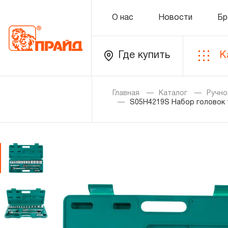
О нас
Новости
Бр
Где купить
К
Каталог
Главная
Каталог
Ручно
S05H4219S Набор головок т
Золотая лихорадка
Новинки
Распродажа
Уцененный товар
О нас