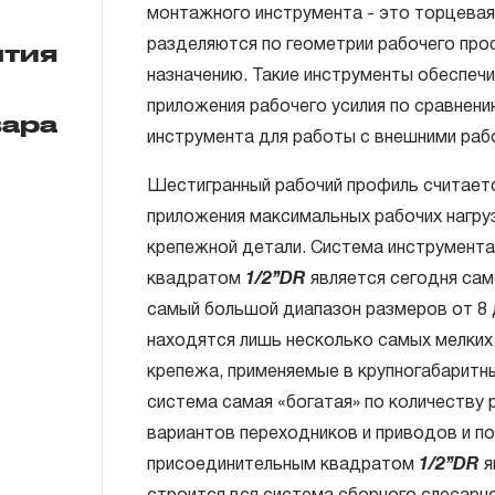
монтажного инструмента - это торцевая
1/2"DR:
разделяются по геометрии рабочего проф
нтия
назначению. Такие инструменты обеспеч
Головки торцевые 14 шт.: 3/8", 7/16", 1
3/4", 13/16”, 7/8”, 15/16”, 1”, 1-1/16”, 
ГАРАНТИЙНЫЕ ОБЯЗАТЕЛЬСТВА.
приложения рабочего усилия по сравнени
вара
инструмента для работы с внешними раб
Рукоятка трещоточная, 278 мм. ;
Понятие «ПОЖИЗНЕННАЯ ГАРАНТИЯ».
Вороток шарнирный, 450 мм.;
Шестигранный рабочий профиль считаетс
1.1 Понятие «ПОЖИЗНЕННАЯ ГАРАНТИЯ» 
приложения максимальных рабочих нагру
Удлинитель 125 мм.;
неограниченного срока поддержания гар
крепежной детали. Система инструмента
течение всего периода эксплуатации изд
Шарнир карданный;
квадратом
1/2’’DR
является сегодня сам
ремонт вышедшего из строя инструмента
самый большой диапазон размеров от 8 
Пластиковый кейс.
технической экспертизы было установле
находятся лишь несколько самых мелких
использовал при изготовлении изделия н
крепежа, применяемые в крупногабаритн
нарушал технологию в процессе его про
система самая «богатая» по количеству 
1.2 «ПОЖИЗНЕННАЯ ГАРАНТИЯ» предост
вариантов переходников и приводов и п
соблюдения покупателем (потребителем) 
присоединительным квадратом
1/2’’DR
я
обслуживания, транспортировки и хранен