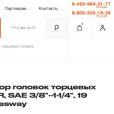
8-495-664-21-77
Москва
Партнерам
Контакты
8-800-505-18-34
Россия
0
 торцевых головок
р головок торцевых
SAE 3/8"--1-1/4", 19
0.00 ₽
Итого
esway
Забыли пароль?