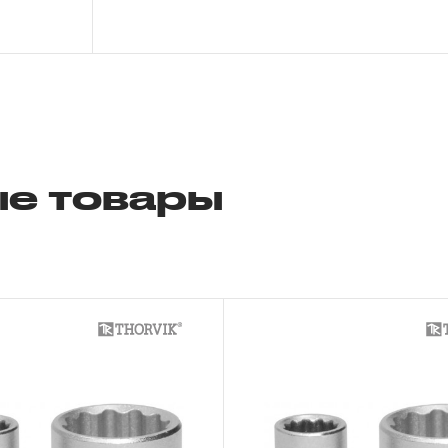
исчисляться с момента ввода инструмент
более 3-х месяцев с даты продажи.
3. Исполнение гарантийных обязател
3.1 На изделия торговых марок JONNE
распространяется понятие «ПОЖИЗНЕНН
е товары
подлежит замене или ремонту инструмен
обнаруженный или возникший в результат
производстве и делающий невозможным
инструмента, за исключением тех групп 
перечислены в п. 3.4.
3.2 Производитель гарантирует беспере
изделий торговой марки THORVIK® в теч
эксплуатации всех типов инструмента, за
инструмента, которые перечислены в п. 3.
3.3 На изделия торговой марки CARBON®