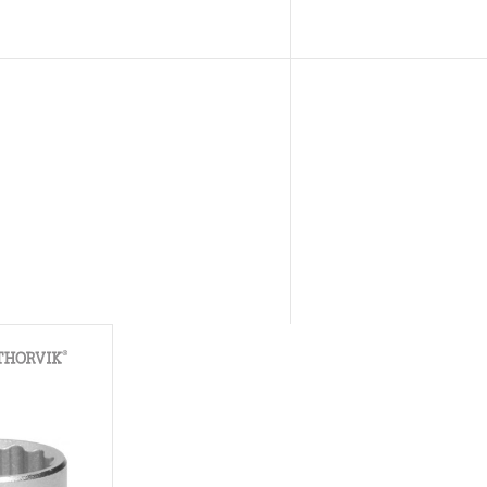
а в эксплуатацию, но не
ьств.
SWAY® и OMBRA®
АЯ ГАРАНТИЯ», то есть,
та, имеющий дефект,
е нарушений при его
 дальнейшее использование
инструмента, которые
бойное функционирование
ение ДЕСЯТИ лет с начала
 исключением тех групп
4.
 распространяется понятие