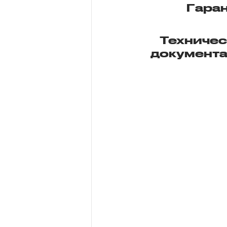
Гара
Техниче
документ