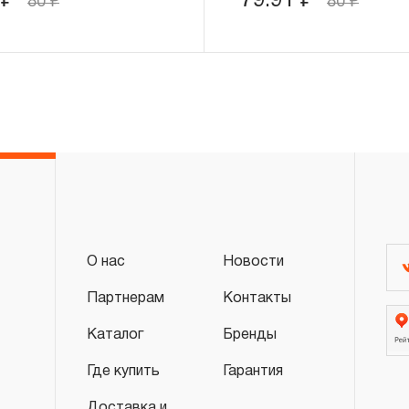
1
₽
79.91
₽
80
₽
80
₽
трубных рычажных, отверток с разнообр
устанавливается срок гарантийных обя
месяцев, кроме тех случаев, когда рабо
свою функциональность вследствие ест
3.4.4 Пневмомеханический инструмент, в
пневмоподготовки и покрасочное обору
действие «ограниченной гарантии», срок
ДВЕНАДЦАТЬ месяцев.
3.4.5 На группу товаров аккумуляторный 
аккумуляторные батареи, фонари аккуму
О нас
Новости
действие «ограниченной гарантии», срок
ДВЕНАДЦАТЬ месяцев.
Партнерам
Контакты
3.4.6 На гидравлический инструмент (пре
Каталог
Бренды
подкатные и бутылочные домкраты и т.п.
Где купить
Гарантия
ограниченный срок гарантийного обслужи
марок JONNESWAY® и CARBON® состав
Доставка и