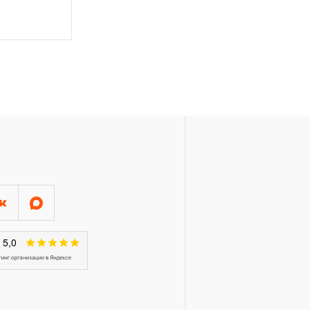
азными рабочими профилями,
зательств в ДВЕНАДЦАТЬ
чие поверхности потеряли
ественного износа.
ключая элементы
дование, попадает под
 которой определен в
инструмент, включая
ляторные, попадает под
 которой определен в
ссы, краны, цилиндры, насосы,
) распространяется
вания, который для торговых
ляет ДВЕНАДЦАТЬ месяцев,