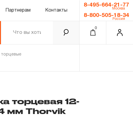
8-495-664-21-77
Москва
Партнерам
Контакты
8-800-505-18-34
Россия
0
и торцевые
ка торцевая 12-
14 мм Thorvik
0.00 ₽
Итого
Забыли пароль?