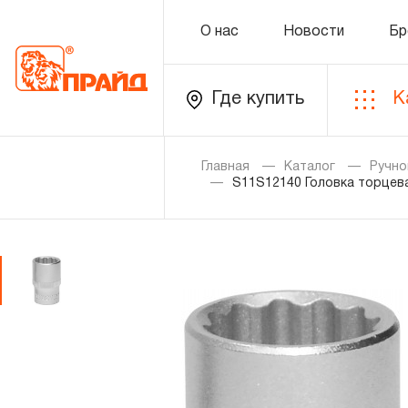
О нас
Новости
Бр
Где купить
К
Каталог
Главная
Каталог
Ручно
S11S12140 Головка торцева
Золотая лихорадка
Новинки
Распродажа
Уцененный товар
О нас