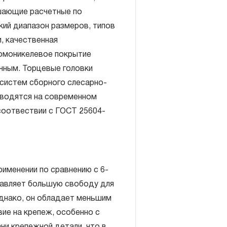
шающие расчетные по
ий диапазон размеров, типов
, качественная
ромоникелевое покрытие
чным. Торцевые головки
включает в себя признание
 систем сборного слесарно-
антийных обязательств в
зводятся на современном
елия, а также замена или
 соотвествии с ГОСТ 25604-
, если при проведении
но, что производитель
екачественные материалы или
изводства.
именении по сравнению с 6-
авляется при условии
тавляет большую свободу для
правил эксплуатации,
Однако, он обладает меньшим
ия, применяемых для ручного
ие на крепеж, особенно с