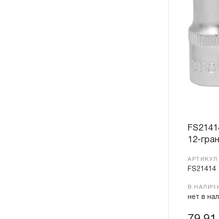
FS2141
12-гран
АРТИКУЛ
FS21414
В НАЛИЧ
нет в на