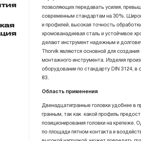
нтия
позволяющих передавать усилия, превы
современным стандартам на 30%. Широк
ГАРАНТИЙНЫЕ ОБЯЗАТЕЛЬСТВА.
ская
и профилей, высокая точность обработки
ация
Понятие «ПОЖИЗНЕННАЯ ГАРАНТИЯ».
хромованадиевая сталь и устойчивое х
делают инструмент надежным и долгове
1.1 Понятие «ПОЖИЗНЕННАЯ ГАРАНТИЯ» 
Thorvik являются основной для создания
неограниченного срока поддержания гар
монтажного инструмента. Изделия прои
течение всего периода эксплуатации изд
оборудовании по стандарту DIN 3124, в
ремонт вышедшего из строя инструмента
83.
технической экспертизы было установле
использовал при изготовлении изделия н
Область применения
нарушал технологию в процессе его про
Двенадцатигранные головки удобнее в пр
1.2 «ПОЖИЗНЕННАЯ ГАРАНТИЯ» предост
гранным, так как какой профиль предос
соблюдения покупателем (потребителем) 
позиционирования головки на крепеже. 
обслуживания, транспортировки и хранен
по площади пятном контакта и воздейств
слесарно-монтажного инструмента.