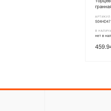
торцев
гранная
АРТИКУЛ
S04HD47
В НАЛИЧ
нет в на
459.