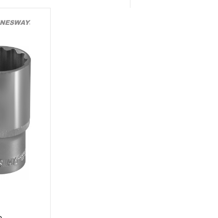
 месяцев с начала
торые перечислены в п.3.4
ажного, пневматического,
распространяется понятие
рукции храповый механизм
ещоточные и т.п.)
арантии в ДВЕНАДЦАТЬ
й инструмент, включая
рулетки, динамометрические
п. устанавливается
ТЬ месяцев, если не
чный интервал, который
данного инструмента.
трумента, ключей разводных и