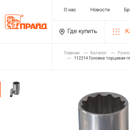
О нас
Новости
Бр
Где купить
К
Каталог
Главная
Каталог
Ручно
112214 Головка торцевая гл
Золотая лихорадка
Новинки
Распродажа
Уцененный товар
О нас