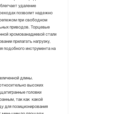
блегчает удаление
ереходах позволит надежно
 крепежом при свободном
льных приводов. Торцевые
анной хромованадиевой стали
включает в себя признание
вании прилагать нагрузку,
антийных обязательств в
я подобного инструмента на
елия, а также замена или
, если при проведении
но, что производитель
екачественные материалы или
еличенной длины.
изводства.
относительно высоких
авляется при условии
дцатигранные головки
правил эксплуатации,
ранным, так как какой
ия, применяемых для ручного
у для позиционирования