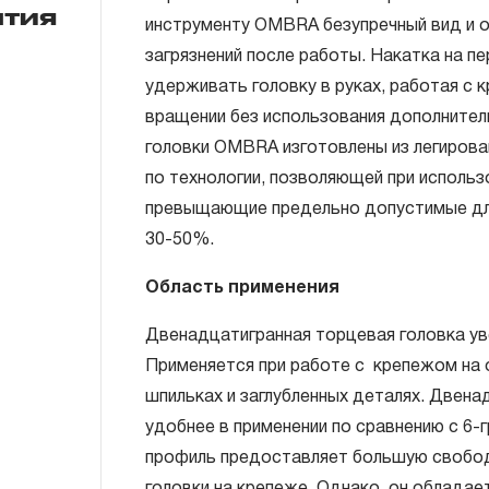
нтия
инструменту OMBRA безупречный вид и о
загрязнений после работы. Накатка на п
ГАРАНТИЙНЫЕ ОБЯЗАТЕЛЬСТВА.
удерживать головку в руках, работая с
Понятие «ПОЖИЗНЕННАЯ ГАРАНТИЯ».
вращении без использования дополните
головки OMBRA изготовлены из легиров
1.1 Понятие «ПОЖИЗНЕННАЯ ГАРАНТИЯ» 
по технологии, позволяющей при использо
неограниченного срока поддержания гар
превыщающие предельно допустимые дл
течение всего периода эксплуатации изд
30-50%.
ремонт вышедшего из строя инструмента
технической экспертизы было установле
Область применения
использовал при изготовлении изделия н
Двенадцатигранная торцевая головка ув
нарушал технологию в процессе его про
Применяется при работе с крепежом на 
1.2 «ПОЖИЗНЕННАЯ ГАРАНТИЯ» предост
шпильках и заглубленных деталях. Двена
соблюдения покупателем (потребителем) 
удобнее в применении по сравнению с 6-г
обслуживания, транспортировки и хранен
профиль предоставляет большую свобод
слесарно-монтажного инструмента.