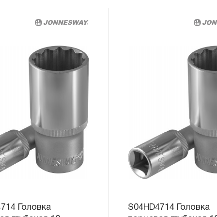
«ограниченной гарантии», в ДВЕНАДЦАТЬ
эксплуатации всех типов инструмента, ко
3.4 На следующие группы слесарно-монт
гидравлического, измерительного и т.п. 
«ограниченная гарантия»:
3.4.1 На изделия имеющие в своей конст
(ключи гаечные трещоточные, рукоятки тр
распространяется ограниченный срок г
месяцев.
3.4.2 На измерительный и диагностически
манометры, компрессометры, тестеры, 
ключи, усилители крутящего момента и т.
ограниченный срок гарантии в ДВЕНАДЦА
предусмотрен изготовителем межповеро
зависит от интенсивности эксплуатации 
714 Головка
S04HD4714 Головка
3.4.3 На группы шарнирно-губцевого инс