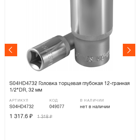
распространяется понятие «ограниченной гарантии», в
ДВЕНАДЦАТЬ месяцев с начала эксплуатации всех
типов инструмента, которые перечислены в п.3.4
3.4 На следующие группы слесарно-монтажного,
пневматического, гидравлического, измерительного и
Previous
Next
т.п. распространяется понятие «ограниченная
гарантия»:
3.4.1 На изделия имеющие в своей конструкции
храповый механизм (ключи гаечные трещоточные,
S04HD4732 Головка торцевая глубокая 12-гранная
рукоятки трещоточные и т.п.) распространяется
1/2"DR, 32 мм
ограниченный срок гарантии в ДВЕНАДЦАТЬ месяцев.
АРТИКУЛ
КОД
В НАЛИЧИИ
3.4.2 На измерительный и диагностический инструмент,
S04HD4732
049077
нет в наличии
включая манометры, компрессометры, тестеры,
1 317.6
₽
1 318
₽
рулетки, динамометрические ключи, усилители
крутящего момента и т.п. устанавливается
ограниченный срок гарантии в ДВЕНАДЦАТЬ месяцев,