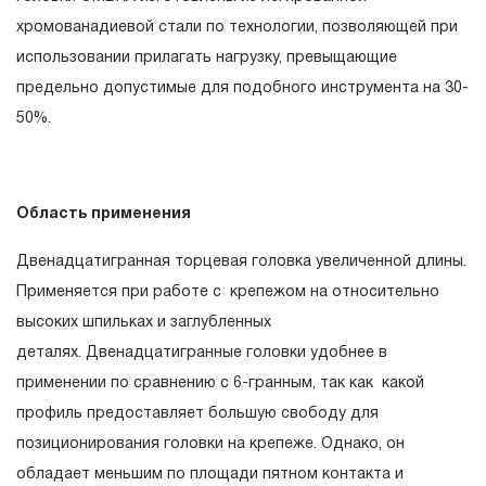
эксплуатации изделия, а также замена или ремонт
хромованадиевой стали по технологии, позволяющей при
вышедшего из строя инструмента, если при
использовании прилагать нагрузку, превыщающие
проведении технической экспертизы было
предельно допустимые для подобного инструмента на 30-
установлено, что производитель использовал при
50%.
изготовлении изделия некачественные материалы или
нарушал технологию в процессе его производства.
1.2 «ПОЖИЗНЕННАЯ ГАРАНТИЯ» предоставляется
Область применения
при условии соблюдения покупателем (потребителем)
правил эксплуатации, обслуживания, транспортировки
Двенадцатигранная торцевая головка увеличенной длины.
и хранения, применяемых для ручного слесарно-
Применяется при работе с крепежом на относительно
монтажного инструмента.
высоких шпильках и заглубленных
деталях. Двенадцатигранные головки удобнее в
2. Понятие «ОГРАНИЧЕННАЯ ГАРАНТИЯ»
применении по сравнению с 6-гранным, так как какой
профиль предоставляет большую свободу для
2.1 На инструмент, имеющий в своей конструкции
позиционирования головки на крепеже. Однако, он
КИНЕМАТИЧЕСКУЮ СХЕМУ (МЕХАНИЗМ)
обладает меньшим по площади пятном контакта и
распространяется понятие «ограниченной гарантии», в