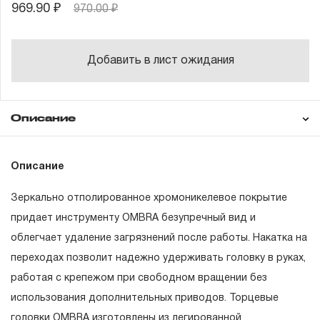
969.90 ₽
970.00 ₽
Добавить в лист ожидания
Описание
Гарантия
Описание
Зеркально отполированное хромоникелевое покрытие
ГАРАНТИЙНЫЕ ОБЯЗАТЕЛЬСТВА.
придает инструменту OMBRA безупречный вид и
облегчает удаление загрязнений после работы. Накатка на
Понятие «ПОЖИЗНЕННАЯ ГАРАНТИЯ».
переходах позволит надежно удерживать головку в руках,
1.1 Понятие «ПОЖИЗНЕННАЯ ГАРАНТИЯ» включает в
работая с крепежом при свободном вращении без
себя признание неограниченного срока поддержания
использования дополнительных приводов. Торцевые
гарантийных обязательств в течение всего периода
головки OMBRA изготовлены из легированной