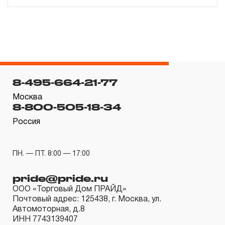
если не предусмотрен изготовителем межповерочный
интервал, который зависит от интенсивности
эксплуатации данного инструмента.
3.4.3 На группы шарнирно-губцевого инструмента,
ключей разводных и трубных рычажных, отверток с
8-495-664-21-77
разнообразными рабочими профилями,
устанавливается срок гарантийных обязательств в
Москва
8-800-505-18-34
ДВЕНАДЦАТЬ месяцев, кроме тех случаев, когда
Россия
рабочие поверхности потеряли свою
функциональность вследствие естественного износа.
3.4.4 Пневмомеханический инструмент, включая
ПН. — ПТ. 8:00 — 17:00
элементы пневмоподготовки и покрасочное
pride@pride.ru
оборудование, попадает под действие «ограниченной
ООО «Торговый Дом ПРАЙД»
гарантии», срок которой определен в ДВЕНАДЦАТЬ
Почтовый адрес: 125438, г. Москва, ул.
месяцев.
Автомоторная, д.8
ИНН 7743139407
3.4.5 На группу товаров аккумуляторный инструмент,