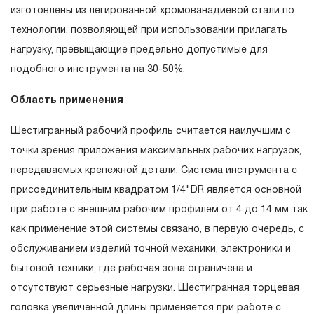
гарантийных обязательств в течение всего периода
изготовлены из легированной хромованадиевой стали по
эксплуатации изделия, а также замена или ремонт
технологии, позволяющей при использовании прилагать
вышедшего из строя инструмента, если при проведении
нагрузку, превыщающие предельно допустимые для
технической экспертизы было установлено, что
подобного инструмента на 30-50%.
производитель использовал при изготовлении изделия
Область применения
некачественные материалы или нарушал технологию в
процессе его производства.
Шестигранный рабочий профиль считается наилучшим с
1.2 «ПОЖИЗНЕННАЯ ГАРАНТИЯ» предоставляется при
точки зрения приложения максимальных рабочих нагрузок,
условии соблюдения покупателем (потребителем) правил
передаваемых крепежной детали. Система инструмента с
эксплуатации, обслуживания, транспортировки и
присоединительным квадратом 1/4"DR является основной
хранения, применяемых для ручного слесарно-
при работе с внешним рабочим профилем от 4 до 14 мм так
монтажного инструмента.
как применение этой системы связано, в первую очередь, с
обслуживанием изделий точной механики, электроники и
2. Понятие «ОГРАНИЧЕННАЯ ГАРАНТИЯ»
бытовой техники, где рабочая зона ограничена и
2.1 На инструмент, имеющий в своей конструкции
отсутствуют серьезные нагрузки. Шестигранная торцевая
КИНЕМАТИЧЕСКУЮ СХЕМУ (МЕХАНИЗМ)
головка увеличенной длины применяется при работе с