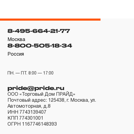
предусмотрен изготовителем межповерочный интервал,
который зависит от интенсивности эксплуатации
данного инструмента.
3.4.3 На группы шарнирно-губцевого инструмента,
8-495-664-21-77
ключей разводных и трубных рычажных, отверток с
Москва
8-800-505-18-34
разнообразными рабочими профилями, устанавливается
Россия
срок гарантийных обязательств в ДВЕНАДЦАТЬ
месяцев, кроме тех случаев, когда рабочие поверхности
потеряли свою функциональность вследствие
ПН. — ПТ. 8:00 — 17:00
естественного износа.
pride@pride.ru
3.4.4 Пневмомеханический инструмент, включая
ООО «Торговый Дом ПРАЙД»
элементы пневмоподготовки и покрасочное
Почтовый адрес: 125438, г. Москва, ул.
оборудование, попадает под действие «ограниченной
Автомоторная, д.8
ИНН 7743139407
гарантии», срок которой определен в ДВЕНАДЦАТЬ
КПП 774301001
месяцев.
ОГРН 1167746148393
3.4.5 На группу товаров аккумуляторный инструмент,