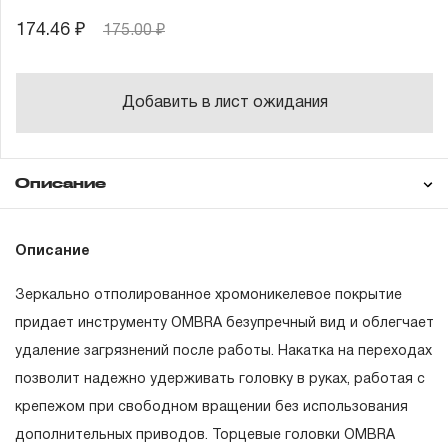
174.46 ₽
175.00 ₽
Добавить в лист ожидания
Описание
Гарантия
Описание
Зеркально отполированное хромоникелевое покрытие
ГАРАНТИЙНЫЕ ОБЯЗАТЕЛЬСТВА.
придает инструменту OMBRA безупречный вид и облегчает
удаление загрязнений после работы. Накатка на переходах
Понятие «ПОЖИЗНЕННАЯ ГАРАНТИЯ».
позволит надежно удерживать головку в руках, работая с
1.1 Понятие «ПОЖИЗНЕННАЯ ГАРАНТИЯ» включает в
крепежом при свободном вращении без использования
себя признание неограниченного срока поддержания
дополнительных приводов. Торцевые головки OMBRA