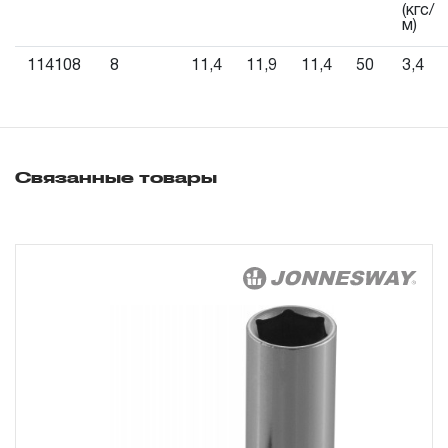
продажи.
(кгс/
м)
3. Исполнение гарантийных обязательств.
114108
8
11,4
11,9
11,4
50
3,4
3.1 На изделия торговых марок JONNESWAY® и OMBRA®
распространяется понятие «ПОЖИЗНЕННАЯ
ГАРАНТИЯ», то есть, подлежит замене или ремонту
Связанные товары
инструмента, имеющий дефект, обнаруженный или
возникший в результате нарушений при его
производстве и делающий невозможным дальнейшее
использование инструмента, за исключением тех групп
инструмента, которые перечислены в п. 3.4.
3.2 Производитель гарантирует бесперебойное
функционирование изделий торговой марки THORVIK® в
течение ДЕСЯТИ лет с начала эксплуатации всех типов
инструмента, за исключением тех групп инструмента,
которые перечислены в п. 3.4.