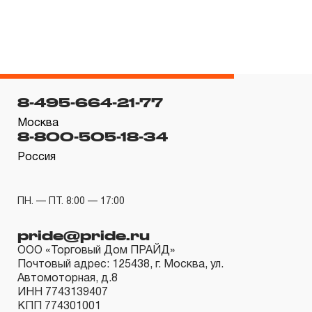
предусмотрен изготовителем межповерочный интервал,
который зависит от интенсивности эксплуатации
данного инструмента.
3.4.3 На группы шарнирно-губцевого инструмента,
ключей разводных и трубных рычажных, отверток с
8-495-664-21-77
разнообразными рабочими профилями, устанавливается
Москва
срок гарантийных обязательств в ДВЕНАДЦАТЬ
8-800-505-18-34
месяцев, кроме тех случаев, когда рабочие поверхности
Россия
потеряли свою функциональность вследствие
естественного износа.
ПН. — ПТ. 8:00 — 17:00
3.4.4 Пневмомеханический инструмент, включая
элементы пневмоподготовки и покрасочное
pride@pride.ru
оборудование, попадает под действие «ограниченной
ООО «Торговый Дом ПРАЙД»
гарантии», срок которой определен в ДВЕНАДЦАТЬ
Почтовый адрес: 125438, г. Москва, ул.
Автомоторная, д.8
месяцев.
ИНН 7743139407
3.4.5 На группу товаров аккумуляторный инструмент,
КПП 774301001