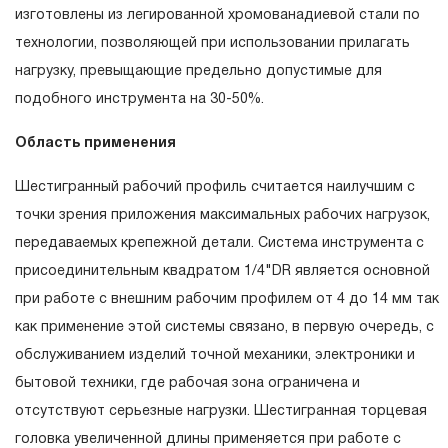
гарантийных обязательств в течение всего периода
изготовлены из легированной хромованадиевой стали по
эксплуатации изделия, а также замена или ремонт
технологии, позволяющей при использовании прилагать
вышедшего из строя инструмента, если при проведении
нагрузку, превыщающие предельно допустимые для
технической экспертизы было установлено, что
подобного инструмента на 30-50%.
производитель использовал при изготовлении изделия
Область применения
некачественные материалы или нарушал технологию в
процессе его производства.
Шестигранный рабочий профиль считается наилучшим с
1.2 «ПОЖИЗНЕННАЯ ГАРАНТИЯ» предоставляется при
точки зрения приложения максимальных рабочих нагрузок,
условии соблюдения покупателем (потребителем) правил
передаваемых крепежной детали. Система инструмента с
эксплуатации, обслуживания, транспортировки и
присоединительным квадратом 1/4"DR является основной
хранения, применяемых для ручного слесарно-
при работе с внешним рабочим профилем от 4 до 14 мм так
монтажного инструмента.
как применение этой системы связано, в первую очередь, с
обслуживанием изделий точной механики, электроники и
2. Понятие «ОГРАНИЧЕННАЯ ГАРАНТИЯ»
бытовой техники, где рабочая зона ограничена и
2.1 На инструмент, имеющий в своей конструкции
отсутствуют серьезные нагрузки. Шестигранная торцевая
КИНЕМАТИЧЕСКУЮ СХЕМУ (МЕХАНИЗМ)
головка увеличенной длины применяется при работе с