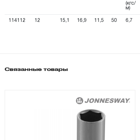
продажи.
(кгс/
м)
3. Исполнение гарантийных обязательств.
114112
12
15,1
16,9
11,5
50
6,7
3.1 На изделия торговых марок JONNESWAY® и OMBRA®
распространяется понятие «ПОЖИЗНЕННАЯ
ГАРАНТИЯ», то есть, подлежит замене или ремонту
инструмента, имеющий дефект, обнаруженный или
возникший в результате нарушений при его
Связанные товары
производстве и делающий невозможным дальнейшее
использование инструмента, за исключением тех групп
инструмента, которые перечислены в п. 3.4.
3.2 Производитель гарантирует бесперебойное
функционирование изделий торговой марки THORVIK® в
течение ДЕСЯТИ лет с начала эксплуатации всех типов
инструмента, за исключением тех групп инструмента,
которые перечислены в п. 3.4.