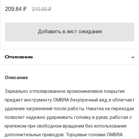
209.84 ₽
210.00 ₽
Добавить в лист ожидания
Описание
Гарантия
Описание
Зеркально отполированное хромоникелевое покрытие
ГАРАНТИЙНЫЕ ОБЯЗАТЕЛЬСТВА.
придает инструменту OMBRA безупречный вид и облегчает
удаление загрязнений после работы. Накатка на переходах
Понятие «ПОЖИЗНЕННАЯ ГАРАНТИЯ».
позволит надежно удерживать головку в руках, работая с
1.1 Понятие «ПОЖИЗНЕННАЯ ГАРАНТИЯ» включает в
крепежом при свободном вращении без использования
себя признание неограниченного срока поддержания
дополнительных приводов. Торцевые головки OMBRA