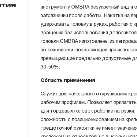
нтия
инструменту OMBRA безупречный вид и о
загрязнений после работы. Накатка на п
ГАРАНТИЙНЫЕ ОБЯЗАТЕЛЬСТВА.
удерживать головку в руках, работая с
Понятие «ПОЖИЗНЕННАЯ ГАРАНТИЯ».
вращении без использования дополните
головки OMBRA изготовлены из легиров
1.1 Понятие «ПОЖИЗНЕННАЯ ГАРАНТИЯ» 
по технологии, позволяющей при использо
неограниченного срока поддержания гар
превыщающие предельно допустимые дл
течение всего периода эксплуатации изд
30-50%.
ремонт вышедшего из строя инструмента
технической экспертизы было установле
Область применения
использовал при изготовлении изделия н
Служит для начального откручивания кр
нарушал технологию в процессе его про
рабочим профилем. Позволяет прилагат
1.2 «ПОЖИЗНЕННАЯ ГАРАНТИЯ» предост
для торцевых головок рабочие нагрузки
соблюдения покупателем (потребителем) 
сложность с позиционированием на крепе
обслуживания, транспортировки и хранен
трещоточной рукоятки не имеет значения
слесарно-монтажного инструмента.