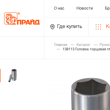
О нас
Новости
Бр
Где купить
К
Каталог
Главная
Каталог
Ручно
138113 Головка торцевая гл
Золотая лихорадка
Новинки
Распродажа
Уцененный товар
О нас