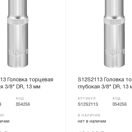
«ограниченной гарантии», в ДВЕНАДЦАТЬ
эксплуатации всех типов инструмента, ко
3.4 На следующие группы слесарно-монт
гидравлического, измерительного и т.п. 
«ограниченная гарантия»:
3.4.1 На изделия имеющие в своей конст
(ключи гаечные трещоточные, рукоятки тр
распространяется ограниченный срок г
месяцев.
13 Головка торцевая
S12S2113 Головка т
3.4.2 На измерительный и диагностически
я 3/8" DR, 13 мм
глубокая 3/8" DR, 13 
манометры, компрессометры, тестеры, 
ключи, усилители крутящего момента и т.
КОД
АРТИКУЛ
КОД
ограниченный срок гарантии в ДВЕНАДЦА
3
054256
S12S2113
054256
предусмотрен изготовителем межповеро
ИИ
В НАЛИЧИИ
зависит от интенсивности эксплуатации 
личии
нет в наличии
3.4.3 На группы шарнирно-губцевого инс