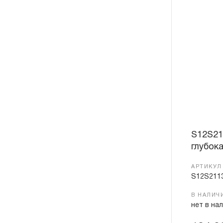
S12S21
глубока
АРТИКУЛ
S12S211
В НАЛИЧ
нет в на