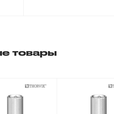
исчисляться с момента ввода инструмент
более 3-х месяцев с даты продажи.
3. Исполнение гарантийных обязател
3.1 На изделия торговых марок JONNE
распространяется понятие «ПОЖИЗНЕНН
подлежит замене или ремонту инструмен
е товары
обнаруженный или возникший в результат
производстве и делающий невозможным
инструмента, за исключением тех групп 
перечислены в п. 3.4.
3.2 Производитель гарантирует беспере
изделий торговой марки THORVIK® в теч
эксплуатации всех типов инструмента, за
инструмента, которые перечислены в п. 3.
3.3 На изделия торговой марки CARBON®