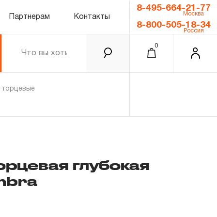
8-495-664-21-77
Москва
Партнерам
Контакты
8-800-505-18-34
Россия
0
и торцевые
торцевая глубокая
mbra
0.00 ₽
Итого
Забыли пароль?