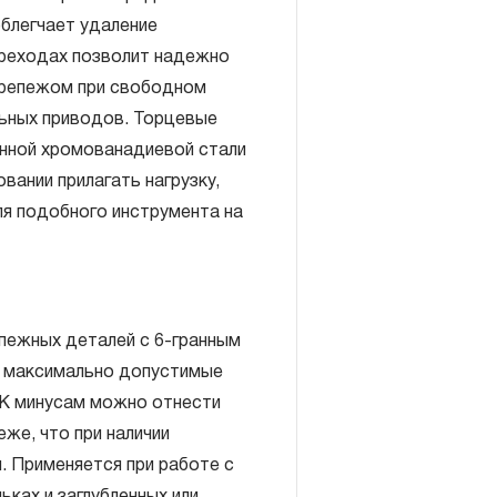
блегчает удаление
ереходах позволит надежно
 крепежом при свободном
льных приводов. Торцевые
анной хромованадиевой стали
включает в себя признание
вании прилагать нагрузку,
антийных обязательств в
я подобного инструмента на
елия, а также замена или
, если при проведении
но, что производитель
екачественные материалы или
епежных деталей с 6-гранным
изводства.
ь максимально допустимые
авляется при условии
. К минусам можно отнести
правил эксплуатации,
же, что при наличии
ия, применяемых для ручного
. Применяется при работе с