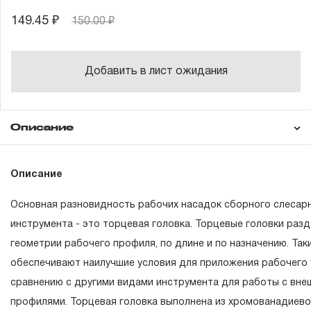
149.45 ₽
150.00 ₽
Добавить в лист ожидания
Описание
Гарантия
Описание
Основная разновидность рабочих насадок сборного слесар
ГАРАНТИЙНЫЕ ОБЯЗАТЕЛЬСТВА.
инструмента - это торцевая головка. Торцевые головки раз
геометрии рабочего профиля, по длине и по назначению. Та
Понятие «ПОЖИЗНЕННАЯ ГАРАНТИЯ».
обеспечивают наилучшие условия для приложения рабочего 
1.1 Понятие «ПОЖИЗНЕННАЯ ГАРАНТИЯ» включает в се
сравнению с другими видами инструмента для работы с вн
неограниченного срока поддержания гарантийных обяза
профилями. Торцевая головка выполнена из хромованадиево