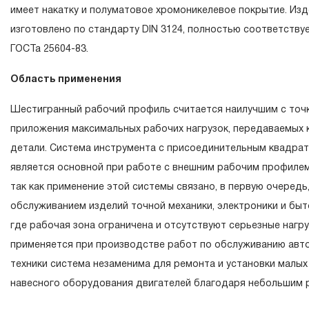
течение всего периода эксплуатации изделия, а также з
имеет накатку и полуматовое хромоникелевое покрытие. Из
ремонт вышедшего из строя инструмента, если при про
изготовлено по стандарту DIN 3124, полностью соответству
технической экспертизы было установлено, что произв
ГОСТа 25604-83.
использовал при изготовлении изделия некачественные 
Область применения
нарушал технологию в процессе его производства.
1.2 «ПОЖИЗНЕННАЯ ГАРАНТИЯ» предоставляется при у
Шестигранный рабочий профиль считается наилучшим с точ
соблюдения покупателем (потребителем) правил эксплуа
приложения максимальных рабочих нагрузок, передаваемых
обслуживания, транспортировки и хранения, применяемы
детали. Система инструмента с присоединительным квадрат
слесарно-монтажного инструмента.
является основной при работе с внешним рабочим профилем
так как применение этой системы связано, в первую очередь,
2. Понятие «ОГРАНИЧЕННАЯ ГАРАНТИЯ»
обслуживанием изделий точной механики, электроники и быт
2.1 На инструмент, имеющий в своей конструкции К
где рабочая зона ограничена и отсутствуют серьезные нагру
СХЕМУ (МЕХАНИЗМ) распространяется понятие «ограни
применяется при производстве работ по обслуживанию авт
гарантии», в связи с сокращенным сроком эксплуатации,
техники система незаменима для ремонта и установки малых
повышенным износом при использовании и определен в 
навесного оборудования двигателей благодаря небольшим 
начала использования в условиях эксплуатации средней 