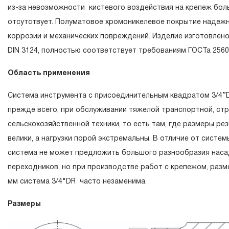
течение всего периода эксплуатации изделия, а также з
из-за невозможности кистевого воздействия на крепеж бол
ремонт вышедшего из строя инструмента, если при про
отсутствует. Полуматовое хромоникелевое покрытие надеж
технической экспертизы было установлено, что произв
коррозии и механических повреждений. Изделие изготовлено
использовал при изготовлении изделия некачественные 
DIN 3124, полностью соответствует требованиям ГОСТа 2560
нарушал технологию в процессе его производства.
Область применения
1.2 «ПОЖИЗНЕННАЯ ГАРАНТИЯ» предоставляется при у
соблюдения покупателем (потребителем) правил эксплуа
Система инструмента с присоединительным квадратом 3/4’’
обслуживания, транспортировки и хранения, применяемы
прежде всего, при обслуживании тяжелой транспортной, ст
слесарно-монтажного инструмента.
сельскохозяйственной техники, то есть там, где размеры ре
велики, а нагрузки порой экстремальны. В отличие от системы
2. Понятие «ОГРАНИЧЕННАЯ ГАРАНТИЯ»
система не может предложить большого разнообразия наса
2.1 На инструмент, имеющий в своей конструкции К
переходников, но при производстве работ с крепежом, разм
СХЕМУ (МЕХАНИЗМ) распространяется понятие «ограни
мм система 3/4"DR часто незаменима.
гарантии», в связи с сокращенным сроком эксплуатации,
Размеры
повышенным износом при использовании и определен в 
с начала использования в условиях эксплуатации средне