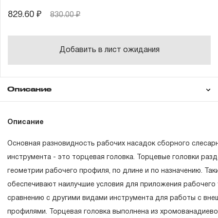
829.60 ₽
830.00 ₽
Добавить в лист ожидания
Описание
Гарантия
Описание
Основная разновидность рабочих насадок сборного слесар
ГАРАНТИЙНЫЕ ОБЯЗАТЕЛЬСТВА.
инструмента - это торцевая головка. Торцевые головки раз
геометрии рабочего профиля, по длине и по назначению. Та
Понятие «ПОЖИЗНЕННАЯ ГАРАНТИЯ».
обеспечивают наилучшие условия для приложения рабочего 
1.1 Понятие «ПОЖИЗНЕННАЯ ГАРАНТИЯ» включает в се
сравнению с другими видами инструмента для работы с вн
неограниченного срока поддержания гарантийных обяза
профилями. Торцевая головка выполнена из хромованадиевой