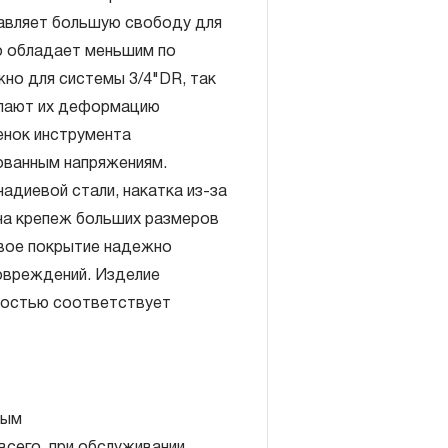
тавляет большую свободу для
но обладает меньшим по
жно для системы 3/4"DR, так
елают их деформацию
енок инструмента
включает в себя признание
ованным напряжениям.
антийных обязательств в
адиевой стали, накатка из-за
елия, а также замена или
на крепеж больших размеров
, если при проведении
вое покрытие надежно
но, что производитель
овреждений. Изделие
екачественные материалы или
лностью соответствует
изводства.
авляется при условии
правил эксплуатации,
ия, применяемых для ручного
ным