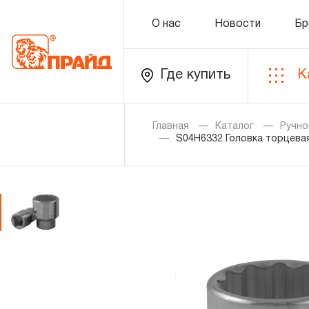
О нас
Новости
Бр
Где купить
К
Каталог
Главная
Каталог
Ручно
S04H6332 Головка торцевая
Золотая лихорадка
Новинки
Распродажа
Уцененный товар
О нас