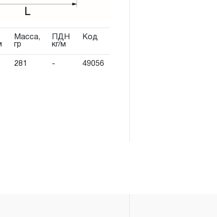
а в эксплуатацию, но не
Масса,
ПДН
Код
ьств.
м
гр
кг/м
SWAY® и OMBRA®
281
-
49056
АЯ ГАРАНТИЯ», то есть,
та, имеющий дефект,
е нарушений при его
 дальнейшее использование
инструмента, которые
бойное функционирование
ение ДЕСЯТИ лет с начала
 исключением тех групп
4.
 распространяется понятие