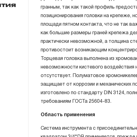
нтия
гранным, так как такой профиль предос
позиционирования головки на крепеже, 
ГАРАНТИЙНЫЕ ОБЯЗАТЕЛЬСТВА.
площади пятном контакта, что не так ва
Понятие «ПОЖИЗНЕННАЯ ГАРАНТИЯ».
как большие размеры граней крепежа д
практически невозможной, а толщина ст
1.1 Понятие «ПОЖИЗНЕННАЯ ГАРАНТИЯ» 
противостоит возникающим концентрир
неограниченного срока поддержания гар
Торцевая головка выполнена из хромован
течение всего периода эксплуатации изд
невозможности кистевого воздействия 
ремонт вышедшего из строя инструмента
отсутствует. Полуматовое хромоникеле
технической экспертизы было установле
защищает от коррозии и механических п
использовал при изготовлении изделия н
изготовлено по стандарту DIN 3124, по
нарушал технологию в процессе его про
требованиям ГОСТа 25604-83.
1.2 «ПОЖИЗНЕННАЯ ГАРАНТИЯ» предост
соблюдения покупателем (потребителем) 
Область применения
обслуживания, транспортировки и хранен
Система инструмента с присоединитель
слесарно-монтажного инструмента.