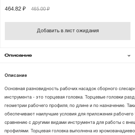
464.82 ₽
465.00 ₽
Добавить в лист ожидания
Описание
Гарантия
Описание
Основная разновидность рабочих насадок сборного слесар
ГАРАНТИЙНЫЕ ОБЯЗАТЕЛЬСТВА.
инструмента - это торцевая головка. Торцевые головки раз
геометрии рабочего профиля, по длине и по назначению. Та
Понятие «ПОЖИЗНЕННАЯ ГАРАНТИЯ».
обеспечивают наилучшие условия для приложения рабочего 
1.1 Понятие «ПОЖИЗНЕННАЯ ГАРАНТИЯ» включает в се
сравнению с другими видами инструмента для работы с вн
неограниченного срока поддержания гарантийных обяза
профилями. Торцевая головка выполнена из хромованадиево