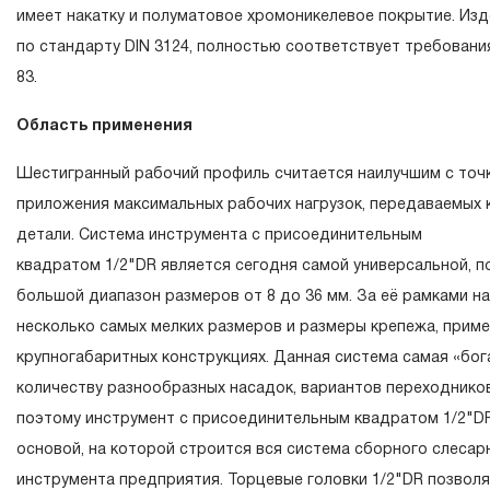
течение всего периода эксплуатации изделия, а также з
имеет накатку и полуматовое хромоникелевое покрытие. Изд
вышедшего из строя инструмента, если при проведении 
по стандарту DIN 3124, полностью соответствует требовани
экспертизы было установлено, что производитель испол
83.
изготовлении изделия некачественные материалы или н
Область применения
технологию в процессе его производства.
1.2 «ПОЖИЗНЕННАЯ ГАРАНТИЯ» предоставляется при у
Шестигранный рабочий профиль считается наилучшим с точ
соблюдения покупателем (потребителем) правил эксплуа
приложения максимальных рабочих нагрузок, передаваемых
обслуживания, транспортировки и хранения, применяемы
детали. Система инструмента с присоединительным
слесарно-монтажного инструмента.
квадратом 1/2"DR является сегодня самой универсальной, 
большой диапазон размеров от 8 до 36 мм. За её рамками н
2. Понятие «ОГРАНИЧЕННАЯ ГАРАНТИЯ»
несколько самых мелких размеров и размеры крепежа, прим
2.1 На инструмент, имеющий в своей конструкции К
крупногабаритных конструкциях. Данная система самая «бог
СХЕМУ (МЕХАНИЗМ) распространяется понятие «ограни
количеству разнообразных насадок, вариантов переходнико
гарантии», в связи с сокращенным сроком эксплуатации,
поэтому инструмент с присоединительным квадратом 1/2"D
повышенным износом при использовании и определен в 
основой, на которой строится вся система сборного слеса
начала использования в условиях эксплуатации средней 
инструмента предприятия. Торцевые головки 1/2"DR позвол