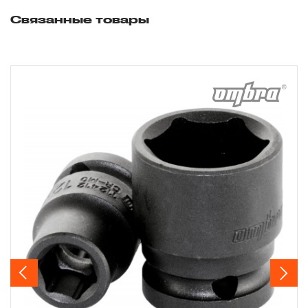
3.1 На изделия торговых марок JONNESWAY® и OMBRA®
Связанные товары
распространяется понятие «ПОЖИЗНЕННАЯ ГАРАНТИЯ»
есть, подлежит замене или ремонту инструмента, имею
дефект, обнаруженный или возникший в результате нару
при его производстве и делающий невозможным дальн
использование инструмента, за исключением тех групп
инструмента, которые перечислены в п. 3.4.
3.2 Производитель гарантирует бесперебойное
функционирование изделий торговой марки THORVIK® в
течение ДЕСЯТИ лет с начала эксплуатации всех типов
инструмента, за исключением тех групп инструмента, ко
перечислены в п. 3.4.
3.3 На изделия торговой марки CARBON® распространя
понятие «ограниченной гарантии», в ДВЕНАДЦАТЬ месяц
Previous
Next
начала эксплуатации всех типов инструмента, которые
перечислены в п.3.4