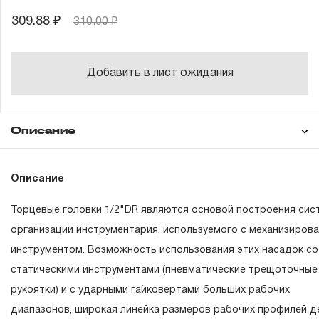
309.88 ₽
310.00 ₽
Добавить в лист ожидания
Описание
Гарантия
Описание
Торцевые головки 1/2"DR являются основой построения сис
ГАРАНТИЙНЫЕ ОБЯЗАТЕЛЬСТВА.
организации инструментария, используемого с механизиров
инструментом. Возможность использования этих насадок со
Понятие «ПОЖИЗНЕННАЯ ГАРАНТИЯ».
статическими инструментами (пневматические трещоточные
1.1 Понятие «ПОЖИЗНЕННАЯ ГАРАНТИЯ» включает в с
рукоятки) и с ударными гайковертами больших рабочих
признание неограниченного срока поддержания гаранти
диапазонов, широкая линейка размеров рабочих профилей 