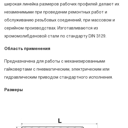
гарантийных обязательств в течение всего периода
широкая линейка размеров рабочих профилей делают их
эксплуатации изделия, а также замена или ремонт
незаменимыми при проведении ремонтных работ и
вышедшего из строя инструмента, если при проведении
обслуживанию резьбовых соединений, при массовом и
технической экспертизы было установлено, что
серийном производствах. Изготавливаются из
производитель использовал при изготовлении изделия
хромомолибденовой стали по стандарту DIN 3129.
некачественные материалы или нарушал технологию в
Область применения
процессе его производства.
1.2 «ПОЖИЗНЕННАЯ ГАРАНТИЯ» предоставляется при
Предназначена для работы с механизированными
условии соблюдения покупателем (потребителем)
гайковертами с пневматическим, электрическим или
правил эксплуатации, обслуживания, транспортировки и
гидравлическим приводом стандартного исполнения.
хранения, применяемых для ручного слесарно-
монтажного инструмента.
Размеры
2. Понятие «ОГРАНИЧЕННАЯ ГАРАНТИЯ»
2.1 На инструмент, имеющий в своей конструкции
КИНЕМАТИЧЕСКУЮ СХЕМУ (МЕХАНИЗМ)