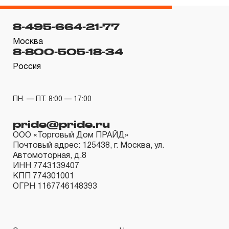
месяцев с даты продажи.
8-495-664-21-77
3. Исполнение гарантийных обязательств.
Москва
8-800-505-18-34
3.1 На изделия торговых марок JONNESWAY® и
OMBRA® распространяется понятие «ПОЖИЗНЕННАЯ
Россия
ГАРАНТИЯ», то есть, подлежит замене или ремонту
инструмента, имеющий дефект, обнаруженный или
ПН. — ПТ. 8:00 — 17:00
возникший в результате нарушений при его
pride@pride.ru
производстве и делающий невозможным дальнейшее
ООО «Торговый Дом ПРАЙД»
использование инструмента, за исключением тех групп
Почтовый адрес: 125438, г. Москва, ул.
инструмента, которые перечислены в п. 3.4.
Автомоторная, д.8
3.2 Производитель гарантирует бесперебойное
ИНН 7743139407
КПП 774301001
функционирование изделий торговой марки THORVIK® в
ОГРН 1167746148393
течение ДЕСЯТИ лет с начала эксплуатации всех типов
инструмента, за исключением тех групп инструмента,
которые перечислены в п. 3.4.