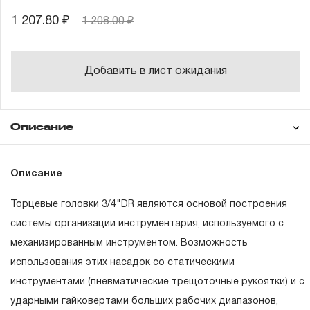
1 207.80 ₽
1 208.00 ₽
Добавить в лист ожидания
Описание
Гарантия
Описание
Торцевые головки 3/4"DR являются основой построения
ГАРАНТИЙНЫЕ ОБЯЗАТЕЛЬСТВА.
системы организации инструментария, используемого с
механизированным инструментом. Возможность
Понятие «ПОЖИЗНЕННАЯ ГАРАНТИЯ».
использования этих насадок со статическими
1.1 Понятие «ПОЖИЗНЕННАЯ ГАРАНТИЯ» включает в
инструментами (пневматические трещоточные рукоятки) и с
себя признание неограниченного срока поддержания
ударными гайковертами больших рабочих диапазонов,