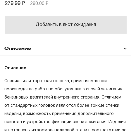
279.99 ₽
280.00 ₽
Добавить в лист ожидания
Описание
Гарантия
Описание
Специальная торцевая головка, применяемая при
ГАРАНТИЙНЫЕ ОБЯЗАТЕЛЬСТВА.
производстве работ по обслуживанию свечей зажигания
бензиновых двигателей внутреннего сгорания. Отличием
Понятие «ПОЖИЗНЕННАЯ ГАРАНТИЯ».
от стандартных головок являются более тонкие стенки
1.1 Понятие «ПОЖИЗНЕННАЯ ГАРАНТИЯ» включает в
изделий, возможность применения дополнительного
себя признание неограниченного срока поддержания
привода и устройство фиксации свечи зажигания. Изделия
гарантийных обязательств в течение всего периода
изготовлены из хромованадиевой стали в соответствии со