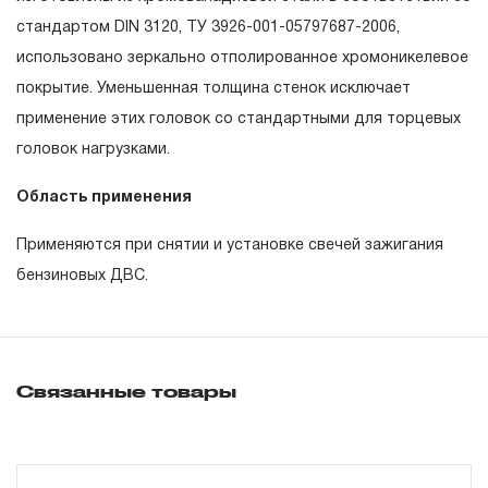
эксплуатации изделия, а также замена или ремонт
стандартом DIN 3120, ТУ 3926-001-05797687-2006,
вышедшего из строя инструмента, если при
использовано зеркально отполированное хромоникелевое
проведении технической экспертизы было
покрытие. Уменьшенная толщина стенок исключает
установлено, что производитель использовал при
применение этих головок со стандартными для торцевых
изготовлении изделия некачественные материалы или
головок нагрузками.
нарушал технологию в процессе его производства.
Область применения
1.2 «ПОЖИЗНЕННАЯ ГАРАНТИЯ» предоставляется
при условии соблюдения покупателем (потребителем)
Применяются при снятии и установке свечей зажигания
правил эксплуатации, обслуживания, транспортировки
бензиновых ДВС.
и хранения, применяемых для ручного слесарно-
монтажного инструмента.
2. Понятие «ОГРАНИЧЕННАЯ ГАРАНТИЯ»
Связанные товары
2.1 На инструмент, имеющий в своей конструкции
КИНЕМАТИЧЕСКУЮ СХЕМУ (МЕХАНИЗМ)
распространяется понятие «ограниченной гарантии», в