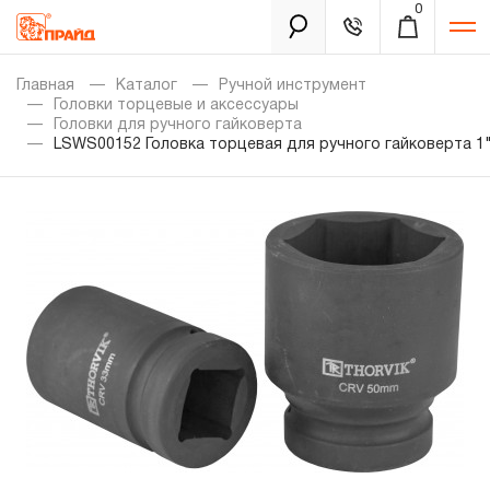
0
Каталог
Главная
Каталог
Ручной инструмент
Головки торцевые и аксессуары
Головки для ручного гайковерта
LSWS00152 Головка торцевая для ручного гайковерта 1"
Золотая лихорадка
Новинки
Распродажа
Уцененный товар
Забыли пароль?
О нас
Новости
Бренды