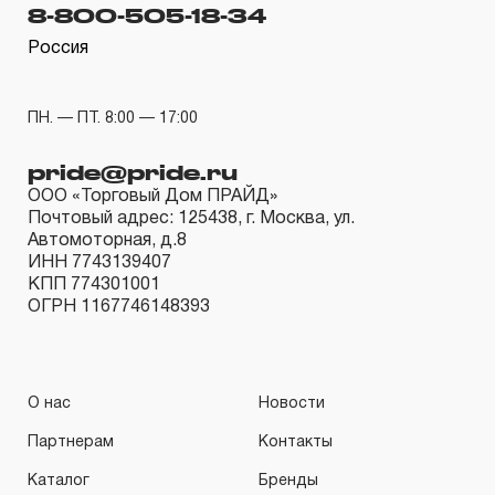
гарантийных обязательств в течение всего периода
8-800-505-18-34
эксплуатации изделия, а также замена или ремонт
Россия
вышедшего из строя инструмента, если при
проведении технической экспертизы было
ПН. — ПТ. 8:00 — 17:00
установлено, что производитель использовал при
изготовлении изделия некачественные материалы или
pride@pride.ru
нарушал технологию в процессе его производства.
ООО «Торговый Дом ПРАЙД»
Почтовый адрес: 125438, г. Москва, ул.
1.2 «ПОЖИЗНЕННАЯ ГАРАНТИЯ» предоставляется
Автомоторная, д.8
при условии соблюдения покупателем (потребителем)
ИНН 7743139407
КПП 774301001
правил эксплуатации, обслуживания, транспортировки
ОГРН 1167746148393
и хранения, применяемых для ручного слесарно-
монтажного инструмента.
2. Понятие «ОГРАНИЧЕННАЯ ГАРАНТИЯ»
О нас
Новости
Партнерам
Контакты
2.1 На инструмент, имеющий в своей конструкции
КИНЕМАТИЧЕСКУЮ СХЕМУ (МЕХАНИЗМ)
Каталог
Бренды