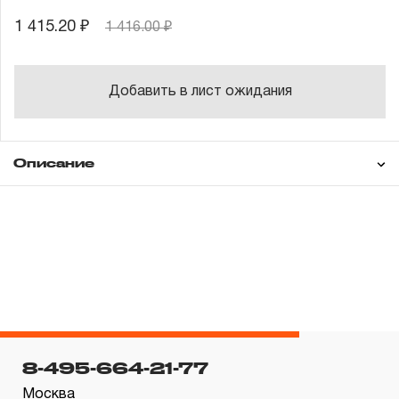
1 415.20 ₽
1 416.00 ₽
Добавить в лист ожидания
Описание
Гарантия
ГАРАНТИЙНЫЕ ОБЯЗАТЕЛЬСТВА.
Понятие «ПОЖИЗНЕННАЯ ГАРАНТИЯ».
1.1 Понятие «ПОЖИЗНЕННАЯ ГАРАНТИЯ» включает в
8-495-664-21-77
себя признание неограниченного срока поддержания
Москва