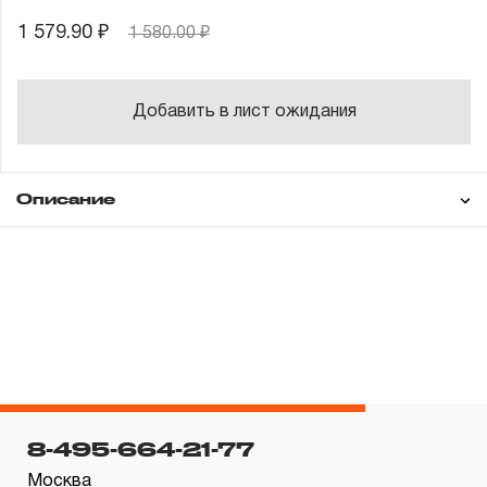
1 579.90 ₽
1 580.00 ₽
Добавить в лист ожидания
Описание
Гарантия
ГАРАНТИЙНЫЕ ОБЯЗАТЕЛЬСТВА.
Понятие «ПОЖИЗНЕННАЯ ГАРАНТИЯ».
1.1 Понятие «ПОЖИЗНЕННАЯ ГАРАНТИЯ» включает в
8-495-664-21-77
себя признание неограниченного срока поддержания
Москва