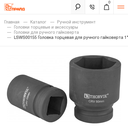
0
Каталог
Главная
Каталог
Ручной инструмент
Головки торцевые и аксессуары
Головки для ручного гайковерта
LSWS00155 Головка торцевая для ручного гайковерта 1"
Золотая лихорадка
Новинки
Распродажа
Уцененный товар
Забыли пароль?
О нас
Новости
Бренды