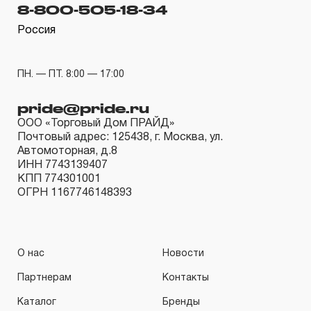
гарантийных обязательств в течение всего периода
8-800-505-18-34
эксплуатации изделия, а также замена или ремонт
Россия
вышедшего из строя инструмента, если при
проведении технической экспертизы было
ПН. — ПТ. 8:00 — 17:00
установлено, что производитель использовал при
изготовлении изделия некачественные материалы или
pride@pride.ru
нарушал технологию в процессе его производства.
ООО «Торговый Дом ПРАЙД»
Почтовый адрес: 125438, г. Москва, ул.
1.2 «ПОЖИЗНЕННАЯ ГАРАНТИЯ» предоставляется
Автомоторная, д.8
при условии соблюдения покупателем (потребителем)
ИНН 7743139407
КПП 774301001
правил эксплуатации, обслуживания, транспортировки
ОГРН 1167746148393
и хранения, применяемых для ручного слесарно-
монтажного инструмента.
2. Понятие «ОГРАНИЧЕННАЯ ГАРАНТИЯ»
О нас
Новости
Партнерам
Контакты
2.1 На инструмент, имеющий в своей конструкции
КИНЕМАТИЧЕСКУЮ СХЕМУ (МЕХАНИЗМ)
Каталог
Бренды