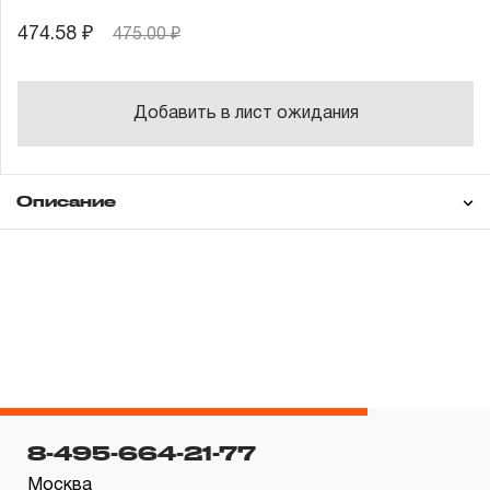
474.58 ₽
475.00 ₽
Добавить в лист ожидания
Описание
Гарантия
ГАРАНТИЙНЫЕ ОБЯЗАТЕЛЬСТВА.
Понятие «ПОЖИЗНЕННАЯ ГАРАНТИЯ».
1.1 Понятие «ПОЖИЗНЕННАЯ ГАРАНТИЯ» включает в
8-495-664-21-77
себя признание неограниченного срока поддержания
Москва