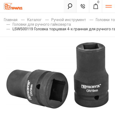
0
Каталог
Главная
Каталог
Ручной инструмент
Головки т
Головки для ручного гайковерта
LSWS00119 Головка торцевая 4-х гранная для ручного г
Золотая лихорадка
Новинки
Распродажа
Уцененный товар
Забыли пароль?
О нас
Новости
Бренды