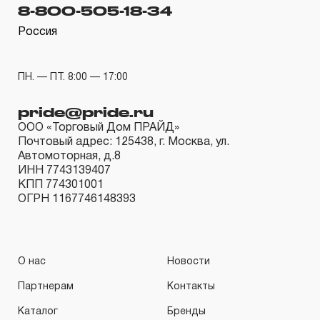
гарантийных обязательств в течение всего периода
8-800-505-18-34
эксплуатации изделия, а также замена или ремонт
Россия
вышедшего из строя инструмента, если при
проведении технической экспертизы было
ПН. — ПТ. 8:00 — 17:00
установлено, что производитель использовал при
изготовлении изделия некачественные материалы или
pride@pride.ru
нарушал технологию в процессе его производства.
ООО «Торговый Дом ПРАЙД»
Почтовый адрес: 125438, г. Москва, ул.
1.2 «ПОЖИЗНЕННАЯ ГАРАНТИЯ» предоставляется
Автомоторная, д.8
при условии соблюдения покупателем (потребителем)
ИНН 7743139407
КПП 774301001
правил эксплуатации, обслуживания, транспортировки
ОГРН 1167746148393
и хранения, применяемых для ручного слесарно-
монтажного инструмента.
2. Понятие «ОГРАНИЧЕННАЯ ГАРАНТИЯ»
О нас
Новости
Партнерам
Контакты
2.1 На инструмент, имеющий в своей конструкции
КИНЕМАТИЧЕСКУЮ СХЕМУ (МЕХАНИЗМ)
Каталог
Бренды