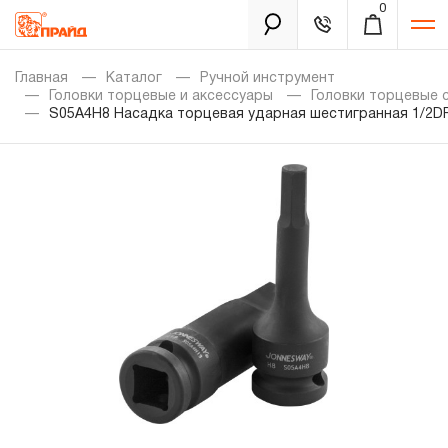
0
Каталог
Главная
Каталог
Ручной инструмент
Головки торцевые и аксессуары
Головки торцевые 
S05A4H8 Насадка торцевая ударная шестигранная 1/2DR"
Золотая лихорадка
Новинки
Распродажа
Уцененный товар
Забыли пароль?
О нас
Новости
Бренды