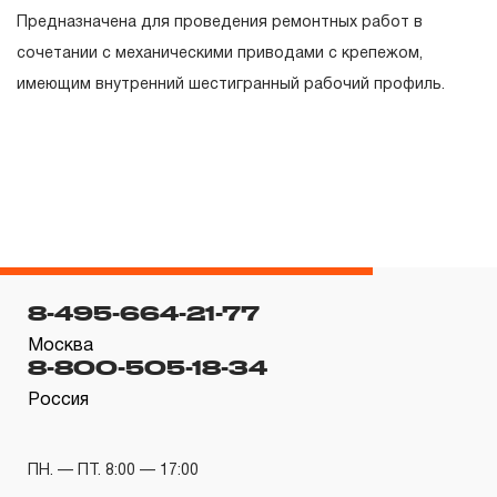
гарантийных обязательств в течение всего периода
Предназначена для проведения ремонтных работ в
эксплуатации изделия, а также замена или ремонт
сочетании с механическими приводами с крепежом,
вышедшего из строя инструмента, если при
имеющим внутренний шестигранный рабочий профиль.
проведении технической экспертизы было
установлено, что производитель использовал при
изготовлении изделия некачественные материалы или
нарушал технологию в процессе его производства.
1.2 «ПОЖИЗНЕННАЯ ГАРАНТИЯ» предоставляется
при условии соблюдения покупателем (потребителем)
правил эксплуатации, обслуживания, транспортировки
8-495-664-21-77
и хранения, применяемых для ручного слесарно-
Москва
монтажного инструмента.
8-800-505-18-34
2. Понятие «ОГРАНИЧЕННАЯ ГАРАНТИЯ»
Россия
2.1 На инструмент, имеющий в своей конструкции
ПН. — ПТ. 8:00 — 17:00
КИНЕМАТИЧЕСКУЮ СХЕМУ (МЕХАНИЗМ)