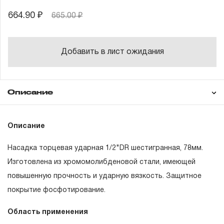
664.90 ₽
665.00 ₽
Добавить в лист ожидания
Описание
Гарантия
Описание
Насадка торцевая ударная 1/2"DR шестигранная, 78мм.
ГАРАНТИЙНЫЕ ОБЯЗАТЕЛЬСТВА.
Изготовлена из хромомолибденовой стали, имеющей
повышенную прочность и ударную вязкость. Защитное
Понятие «ПОЖИЗНЕННАЯ ГАРАНТИЯ».
покрытие фосфотирование.
1.1 Понятие «ПОЖИЗНЕННАЯ ГАРАНТИЯ» включает в
Область применения
себя признание неограниченного срока поддержания