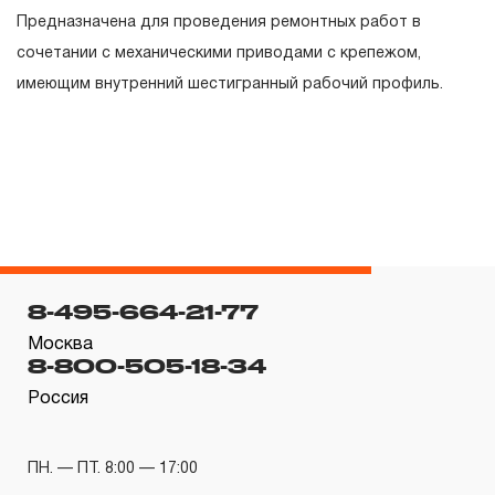
гарантийных обязательств в течение всего периода
Предназначена для проведения ремонтных работ в
эксплуатации изделия, а также замена или ремонт
сочетании с механическими приводами с крепежом,
вышедшего из строя инструмента, если при
имеющим внутренний шестигранный рабочий профиль.
проведении технической экспертизы было
установлено, что производитель использовал при
изготовлении изделия некачественные материалы или
нарушал технологию в процессе его производства.
1.2 «ПОЖИЗНЕННАЯ ГАРАНТИЯ» предоставляется
при условии соблюдения покупателем (потребителем)
правил эксплуатации, обслуживания, транспортировки
8-495-664-21-77
и хранения, применяемых для ручного слесарно-
Москва
монтажного инструмента.
8-800-505-18-34
2. Понятие «ОГРАНИЧЕННАЯ ГАРАНТИЯ»
Россия
2.1 На инструмент, имеющий в своей конструкции
ПН. — ПТ. 8:00 — 17:00
КИНЕМАТИЧЕСКУЮ СХЕМУ (МЕХАНИЗМ)