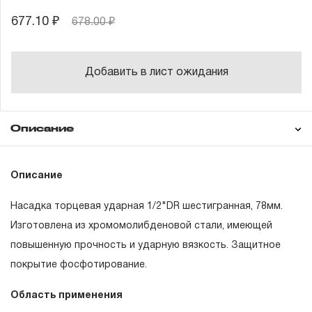
677.10 ₽
678.00 ₽
Добавить в лист ожидания
Описание
Гарантия
Описание
Насадка торцевая ударная 1/2"DR шестигранная, 78мм.
ГАРАНТИЙНЫЕ ОБЯЗАТЕЛЬСТВА.
Изготовлена из хромомолибденовой стали, имеющей
повышенную прочность и ударную вязкость. Защитное
Понятие «ПОЖИЗНЕННАЯ ГАРАНТИЯ».
покрытие фосфотирование.
1.1 Понятие «ПОЖИЗНЕННАЯ ГАРАНТИЯ» включает в
Область применения
себя признание неограниченного срока поддержания