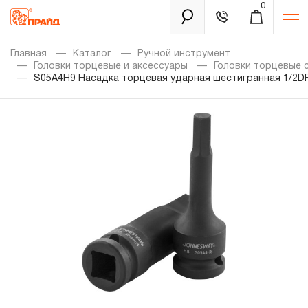
0
Каталог
Главная
Каталог
Ручной инструмент
Головки торцевые и аксессуары
Головки торцевые 
S05A4H9 Насадка торцевая ударная шестигранная 1/2DR"
Золотая лихорадка
Новинки
Распродажа
Уцененный товар
Забыли пароль?
О нас
Новости
Бренды