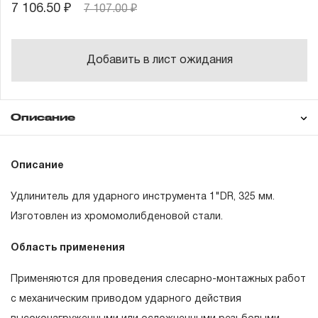
7 106.50 ₽
7 107.00 ₽
Добавить в лист ожидания
Описание
Гарантия
Описание
Удлинитель для ударного инструмента 1"DR, 325 мм.
ГАРАНТИЙНЫЕ ОБЯЗАТЕЛЬСТВА.
Изготовлен из хромомолибденовой стали.
Понятие «ПОЖИЗНЕННАЯ ГАРАНТИЯ».
Область применения
1.1 Понятие «ПОЖИЗНЕННАЯ ГАРАНТИЯ» включает в
Применяются для проведения слесарно-монтажных работ
себя признание неограниченного срока поддержания
с механическим приводом ударного действия
гарантийных обязательств в течение всего периода