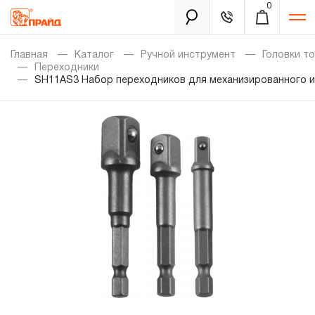
0
Каталог
Главная
Каталог
Ручной инструмент
Головки т
Переходники
SH11AS3 Набор переходников для механизированного и
Золотая лихорадка
Новинки
Распродажа
Уцененный товар
Забыли пароль?
О нас
Новости
Бренды