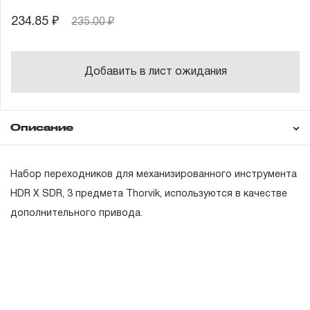
234.85 ₽
235.00 ₽
Добавить в лист ожидания
Описание
Гарантия
Техническая
Набор переходников для механизированного инструмента
документация
HDR X SDR, 3 предмета Thorvik, используются в качестве
дополнительного привода.
ГАРАНТИЙНЫЕ ОБЯЗАТЕЛЬСТВА.
Понятие «ПОЖИЗНЕННАЯ ГАРАНТИЯ».
1.1 Понятие «ПОЖИЗНЕННАЯ ГАРАНТИЯ» включает в
себя признание неограниченного срока поддержания