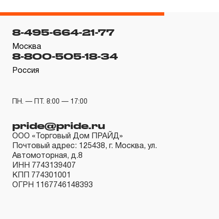
гарантийных обязательств в течение всего периода
эксплуатации изделия, а также замена или ремонт
8-495-664-21-77
вышедшего из строя инструмента, если при
проведении технической экспертизы было
Москва
8-800-505-18-34
установлено, что производитель использовал при
Россия
изготовлении изделия некачественные материалы или
нарушал технологию в процессе его производства.
1.2 «ПОЖИЗНЕННАЯ ГАРАНТИЯ» предоставляется
ПН. — ПТ. 8:00 — 17:00
при условии соблюдения покупателем (потребителем)
pride@pride.ru
правил эксплуатации, обслуживания, транспортировки
ООО «Торговый Дом ПРАЙД»
и хранения, применяемых для ручного слесарно-
Почтовый адрес: 125438, г. Москва, ул.
монтажного инструмента.
Автомоторная, д.8
ИНН 7743139407
КПП 774301001
2. Понятие «ОГРАНИЧЕННАЯ ГАРАНТИЯ»
ОГРН 1167746148393
2.1 На инструмент, имеющий в своей конструкции
скачать релиз
КИНЕМАТИЧЕСКУЮ СХЕМУ (МЕХАНИЗМ)