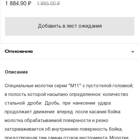
1 884.90 ₽
1 885.00 ₽
Добавить в лист ожидания
Описание
Гарантия
Описание
Специальные молотки серии "М11" с пустотелой головкой,
ГАРАНТИЙНЫЕ ОБЯЗАТЕЛЬСТВА.
в полость которой насыпано определенное количество
стальной дроби. Дробь, при нанесении удара
Понятие «ПОЖИЗНЕННАЯ ГАРАНТИЯ».
продолжает движение вперед после касания бойка
1.1 Понятие «ПОЖИЗНЕННАЯ ГАРАНТИЯ» включает в
молотка обрабатываемой поверхности и резко
себя признание неограниченного срока поддержания
затормаживается об внутреннюю поверхность бойка,
гарантийных обязательств в течение всего периода
предотвращая тем самым отскок инструмента. Молотки