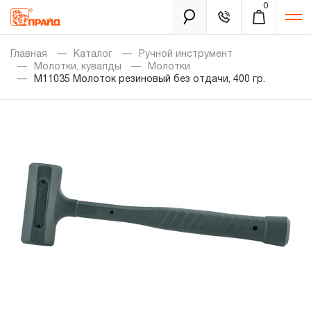
0
Каталог
Главная
Каталог
Ручной инструмент
Молотки, кувалды
Молотки
M11035 Молоток резиновый без отдачи, 400 гр.
Золотая лихорадка
Новинки
Распродажа
Уцененный товар
Забыли пароль?
О нас
Новости
Бренды