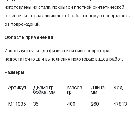
эксплуатации изделия, а также замена или ремонт
изготовлены из стали, покрытой плотной синтетической
вышедшего из строя инструмента, если при
резиной, которая защищает обрабатываемую поверхность
проведении технической экспертизы было
от повреждений.
установлено, что производитель использовал при
Область применения
изготовлении изделия некачественные материалы или
нарушал технологию в процессе его производства.
Используется, когда физической силы оператора
1.2 «ПОЖИЗНЕННАЯ ГАРАНТИЯ» предоставляется
недостаточно для выполнения некоторых видов работ.
при условии соблюдения покупателем (потребителем)
правил эксплуатации, обслуживания, транспортировки
Размеры
и хранения, применяемых для ручного слесарно-
Артикул
Диаметр
Масса,
Длина,
Код
монтажного инструмента.
бойка, мм
гр
мм
2. Понятие «ОГРАНИЧЕННАЯ ГАРАНТИЯ»
M11035
35
400
260
47813
2.1 На инструмент, имеющий в своей конструкции
КИНЕМАТИЧЕСКУЮ СХЕМУ (МЕХАНИЗМ)
распространяется понятие «ограниченной гарантии», в