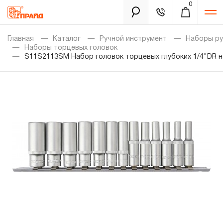
0
Каталог
Главная
Каталог
Ручной инструмент
Наборы ру
Наборы торцевых головок
S11S2113SM Набор головок торцевых глубоких 1/4"DR н
Золотая лихорадка
Новинки
Распродажа
Уцененный товар
Забыли пароль?
О нас
Новости
Бренды