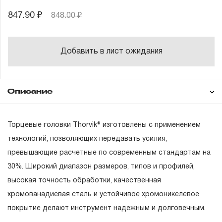
847.90 ₽
848.00 ₽
Добавить в лист ожидания
Описание
Гарантия
Техническая
Торцевые головки Thorvik® изготовлены с применением
Головки торцевые 4, 4.5, 5, 5.5, 6, 7, 8, 9, 10, 11,
документация
12, 13, 14 мм
технологий, позволяющих передавать усилия,
Состав товара
превышающие расчетные по современным стандартам на
ГАРАНТИЙНЫЕ ОБЯЗАТЕЛЬСТВА.
30%. Широкий диапазон размеров, типов и профилей,
Понятие «ПОЖИЗНЕННАЯ ГАРАНТИЯ».
высокая точность обработки, качественная
хромованадиевая сталь и устойчивое хромоникелевое
1.1 Понятие «ПОЖИЗНЕННАЯ ГАРАНТИЯ» включает в
покрытие делают инструмент надежным и долговечным.
себя признание неограниченного срока поддержания