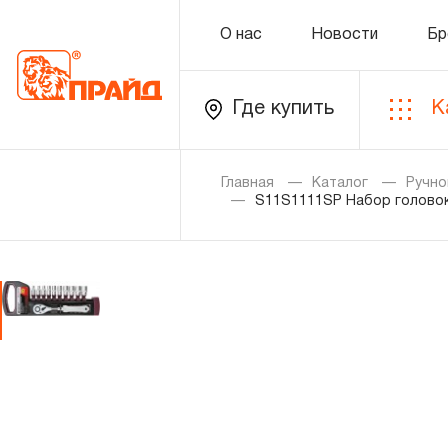
О нас
Новости
Бр
Где купить
К
Каталог
Главная
Каталог
Ручно
S11S1111SP Набор головок
Золотая лихорадка
Новинки
Распродажа
Уцененный товар
О нас