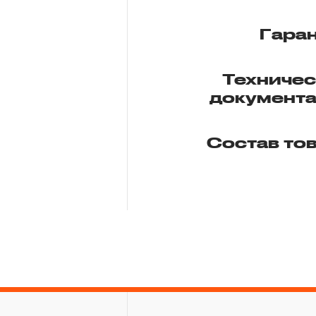
Гара
Техниче
документ
Состав то