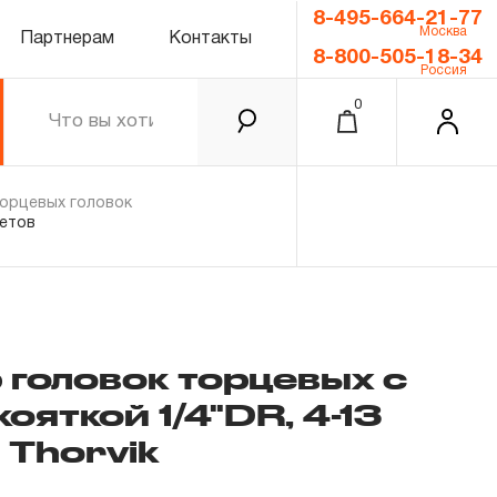
8-495-664-21-77
Москва
Партнерам
Контакты
8-800-505-18-34
Россия
0
орцевых головок
метов
р головок торцевых с
ояткой 1/4"DR, 4-13
0.00 ₽
Итого
 Thorvik
Забыли пароль?