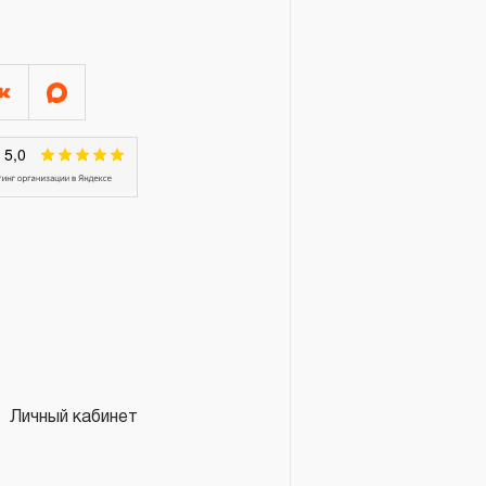
Я»
конструкции КИНЕМАТИЧЕСКУЮ
онятие «ограниченной
м эксплуатации, связанным с
и определен в 12-15 месяцев
луатации средней
яжелых условиях
срок может быть сокращен
эксплуатации определяется по
 талоне продавцом
Личный кабинет
ающим факт приобретения
зации продукции на