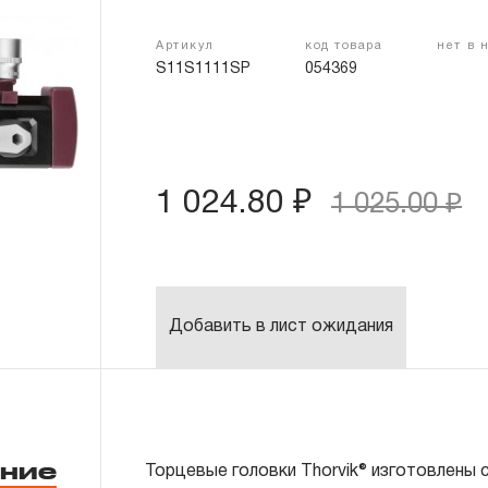
Артикул
код товара
нет в 
S11S1111SP
054369
1 024.80 ₽
1 025.00 ₽
Добавить в лист ожидания
ние
Торцевые головки Thorvik® изготовлены 
Головки торцевые 4, 5, 6, 7, 8, 9, 10,