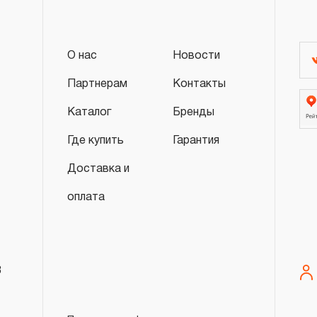
слесарно-монтажного инструмента.
2. Понятие «ОГРАНИЧЕННАЯ ГАРАНТИ
О нас
Новости
2.1 На инструмент, имеющий в своей 
Партнерам
Контакты
СХЕМУ (МЕХАНИЗМ) распространяется п
скачать релиз
Каталог
Бренды
гарантии», в связи с сокращенным сроко
повышенным износом при использовании 
Где купить
Гарантия
с начала использования в условиях эксп
Доставка и
интенсивности.
2.2 При повышенной интенсивности или т
оплата
эксплуатации инструмента гарантийный 
до одного месяца.
2.3 Начало гарантийного срока, начало 
8
дате продажи, указанной в гарантийном
инструмента или документе, подтвержд
изделия. В отдельных случаях, при реали