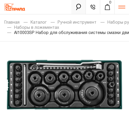
0
Каталог
Главная
Каталог
Ручной инструмент
Наборы ру
Наборы в ложементах
AI10003SP Набор для обслуживания системы смазки дви
Золотая лихорадка
Новинки
Распродажа
Уцененный товар
Забыли пароль?
О нас
Новости
Бренды