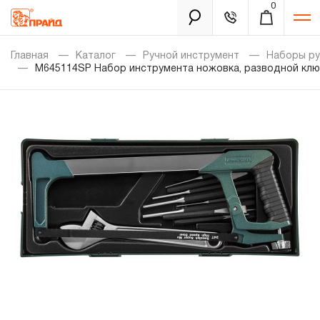
0
Каталог
Главная
Каталог
Ручной инструмент
Наборы ру
M645114SP Набор инструмента ножовка, разводной ключ
Золотая лихорадка
Новинки
Распродажа
Уцененный товар
Забыли пароль?
О нас
Новости
Бренды