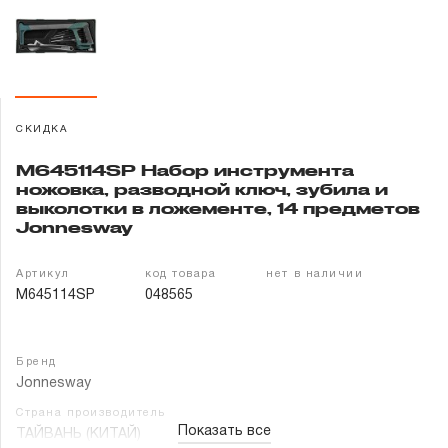
Гарантия и сервис
Доставка и оплата
Партнерам
СКИДКА
M645114SP Набор инструмента
Контакты
ножовка, разводной ключ, зубила и
выколотки в ложементе, 14 предметов
Jonnesway
Артикул
код товара
нет в наличии
M645114SP
048565
Бренд
Jonnesway
Страна производитель
Показать все
ТАЙВАНЬ (КИТАЙ)