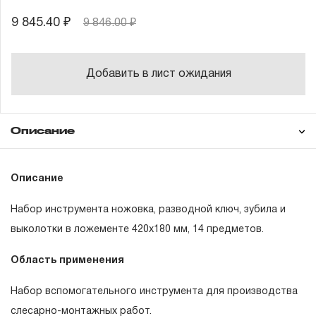
9 845.40 ₽
9 846.00 ₽
Добавить в лист ожидания
Описание
Гарантия
Состав товара
Описание
46580
Выколотка d-2 мм, L-115 мм
Набор инструмента ножовка, разводной ключ, зубила и
46581
Выколотка d-3 мм, L-125 мм
ГАРАНТИЙНЫЕ ОБЯЗАТЕЛЬСТВА.
выколотки в ложементе 420х180 мм, 14 предметов.
46582
Выколотка d-4 мм, L-150 мм
Понятие «ПОЖИЗНЕННАЯ ГАРАНТИЯ».
Область применения
46583
Выколотка d-5 мм, L-165 мм
1.1 Понятие «ПОЖИЗНЕННАЯ ГАРАНТИЯ» включает в
Набор вспомогательного инструмента для производства
46584
Выколотка d-6 мм, L-180 мм
себя признание неограниченного срока поддержания
слесарно-монтажных работ.