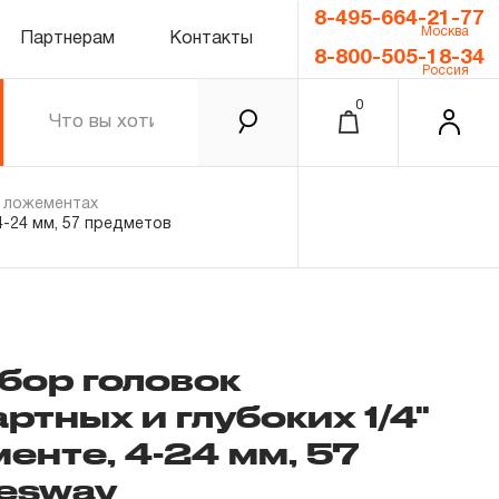
8-495-664-21-77
Москва
Партнерам
Контакты
8-800-505-18-34
Россия
0
 ложементах
4-24 мм, 57 предметов
ор головок
ртных и глубоких 1/4"
0.00 ₽
Итого
енте, 4-24 мм, 57
Забыли пароль?
esway