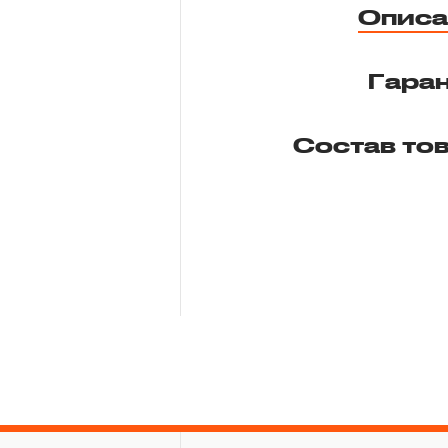
Описа
Гара
Состав то