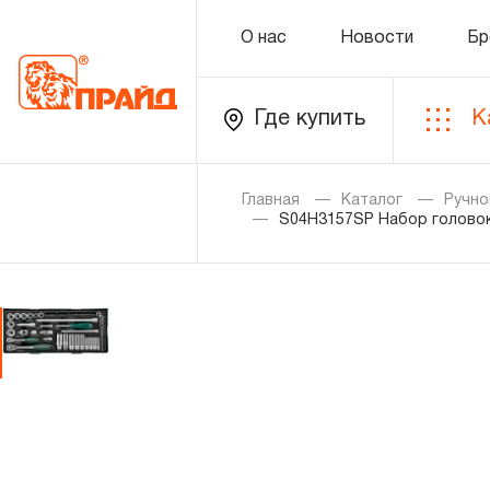
О нас
Новости
Бр
Где купить
К
Каталог
Главная
Каталог
Ручно
S04H3157SP Набор головок 
Золотая лихорадка
Новинки
Распродажа
Уцененный товар
О нас