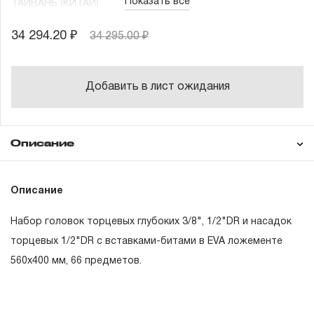
Показать все
ТАЙВАНЬ (КИТАЙ)
34 294.20 ₽
34 295.00 ₽
Добавить в лист ожидания
Описание
Гарантия
Состав товара
Описание
Головка торцевая удлиненная 3/8"DR, 6
мм
Набор головок торцевых глубоких 3/8", 1/2"DR и насадок
ГАРАНТИЙНЫЕ ОБЯЗАТЕЛЬСТВА.
Головка торцевая удлиненная 3/8"DR, 7
торцевых 1/2"DR с вставками-битами в EVA ложементе
мм
560x400 мм, 66 предметов.
Понятие «ПОЖИЗНЕННАЯ ГАРАНТИЯ».
Головка торцевая удлиненная 3/8"DR, 8
мм
1.1 Понятие «ПОЖИЗНЕННАЯ ГАРАНТИЯ» включает в
Головка торцевая удлиненная 3/8"DR, 9