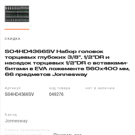
Гарантия и сервис
Доставка и оплата
Партнерам
СКИДКА
S04HD4366SV Набор головок
Контакты
торцевых глубоких 3/8", 1/2"DR и
насадок торцевых 1/2"DR с вставками-
битами в EVA ложементе 560x400 мм,
66 предметов Jonnesway
Артикул
код товара
нет в наличии
S04HD4366SV
049276
Бренд
Jonnesway
Страна производитель