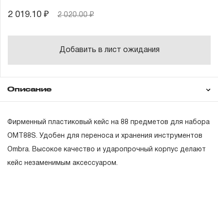
2 019.10 ₽
2 020.00 ₽
Добавить в лист ожидания
Описание
Гарантия
Фирменный пластиковый кейс на 88 предметов для набора
OMT88S. Удобен для переноса и хранения инструментов
Оmbra. Высокое качество и ударопрочный корпус делают
ГАРАНТИЙНЫЕ ОБЯЗАТЕЛЬСТВА.
кейс незаменимым аксессуаром.
Понятие «ПОЖИЗНЕННАЯ ГАРАНТИЯ».
1.1 Понятие «ПОЖИЗНЕННАЯ ГАРАНТИЯ» включает в
себя признание неограниченного срока поддержания