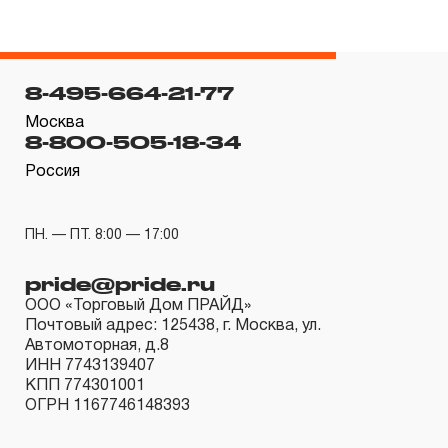
гарантийных обязательств в течение всего периода
эксплуатации изделия, а также замена или ремонт
вышедшего из строя инструмента, если при
8-495-664-21-77
проведении технической экспертизы было
установлено, что производитель использовал при
Москва
8-800-505-18-34
изготовлении изделия некачественные материалы или
Россия
нарушал технологию в процессе его производства.
1.2 «ПОЖИЗНЕННАЯ ГАРАНТИЯ» предоставляется
при условии соблюдения покупателем (потребителем)
ПН. — ПТ. 8:00 — 17:00
правил эксплуатации, обслуживания, транспортировки
pride@pride.ru
и хранения, применяемых для ручного слесарно-
ООО «Торговый Дом ПРАЙД»
монтажного инструмента.
Почтовый адрес: 125438, г. Москва, ул.
Автомоторная, д.8
2. Понятие «ОГРАНИЧЕННАЯ ГАРАНТИЯ»
ИНН 7743139407
КПП 774301001
2.1 На инструмент, имеющий в своей конструкции
ОГРН 1167746148393
КИНЕМАТИЧЕСКУЮ СХЕМУ (МЕХАНИЗМ)