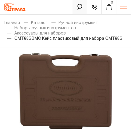
0
Каталог
Главная
Каталог
Ручной инструмент
Наборы ручных инструментов
Аксессуары для наборов
OMT88SBMC Кейс пластиковый для набора OMT88S
Золотая лихорадка
Новинки
Распродажа
Уцененный товар
Забыли пароль?
О нас
Новости
Бренды