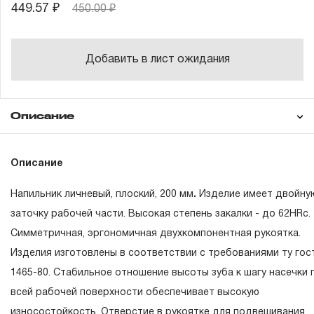
449.57 ₽
450.00 ₽
Добавить в лист ожидания
Описание
Гарантия
Техническая
Описание
документация
Напильник личневый, плоский, 200 мм
.
Изделие имеет двойну
ГАРАНТИЙНЫЕ ОБЯЗАТЕЛЬСТВА.
заточку рабочей части. Высокая степень закалки - до 62
HR
c.
Симметричная, эргономичная двухкомпонентная рукоятка.
Понятие «ПОЖИЗНЕННАЯ ГАРАНТИЯ».
Изделия изготовлены в соответствии с требованиями ту гос
1.1 Понятие «ПОЖИЗНЕННАЯ ГАРАНТИЯ» включает в с
1465-80. Стабильное отношение высоты зуба к шагу насечки 
признание неограниченного срока поддержания гаранти
всей рабочей поверхности обеспечивает высокую
обязательств в течение всего периода эксплуатации изд
износостойкость. Отверстие в рукоятке для подвешивания