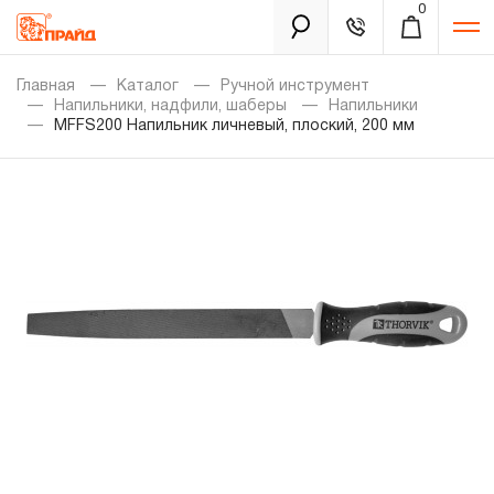
0
Каталог
Главная
Каталог
Ручной инструмент
Напильники, надфили, шаберы
Напильники
MFFS200 Напильник личневый, плоский, 200 мм
Золотая лихорадка
Новинки
Распродажа
Уцененный товар
Забыли пароль?
О нас
Новости
Бренды