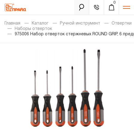
0
Каталог
Главная
Каталог
Ручной инструмент
Отвертки
Наборы отверток
975006 Набор отверток стержневых ROUND GRIP, 6 пре
Золотая лихорадка
Новинки
Распродажа
Уцененный товар
Забыли пароль?
О нас
Новости
Бренды