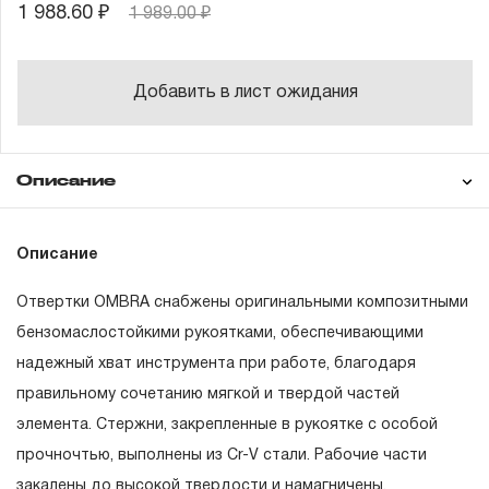
1 988.60 ₽
1 989.00 ₽
Добавить в лист ожидания
Описание
Гарантия
Состав товара
Описание
Отвертка стержневая ROUND GRIP Phillips РН1
х 75 мм
Отвертки OMBRA снабжены оригинальными композитными
ГАРАНТИЙНЫЕ ОБЯЗАТЕЛЬСТВА.
Отвертка стержневая ROUND GRIP Phillips РН2
бензомаслостойкими рукоятками, обеспечивающими
х 100 мм
надежный хват инструмента при работе, благодаря
Понятие «ПОЖИЗНЕННАЯ ГАРАНТИЯ».
Отвертка стержневая ROUND GRIP Phillips PH3
правильному сочетанию мягкой и твердой частей
х 150 мм
1.1 Понятие «ПОЖИЗНЕННАЯ ГАРАНТИЯ» включает в
элемента. Стержни, закрепленные в рукоятке с особой
Отвертка стержневая ROUND GRIP с прямым
себя признание неограниченного срока поддержания
прочночтью, выполнены из
Cr-V
стали. Рабочие части
шлицем SL5 х 75 мм
гарантийных обязательств в течение всего периода
закалены до высокой твердости и намагничены.